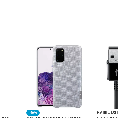
KABEL US
-60%
EP-DG930