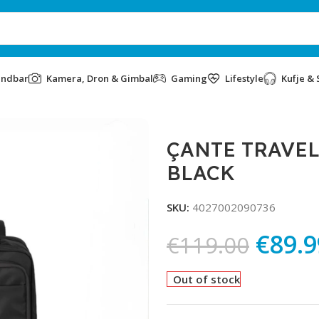
undbar
Kamera, Dron & Gimbal
Gaming
Lifestyle
Kufje & 
 092904-01 BLACK
ÇANTE TRAVEL
BLACK
SKU:
4027002090736
€
89.9
€
119.00
Out of stock