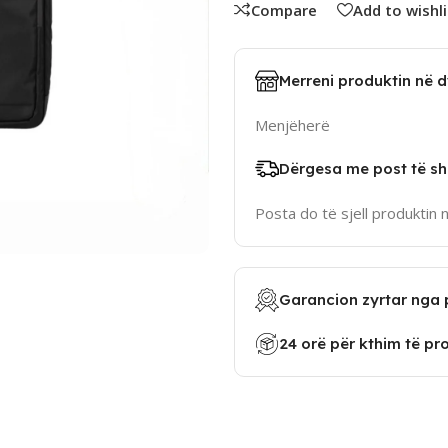
Compare
Add to wishli
Merreni produktin në 
Menjëherë
Dërgesa me post të sh
Posta do të sjell produktin 
Garancion zyrtar nga 
24 orë për kthim të pr