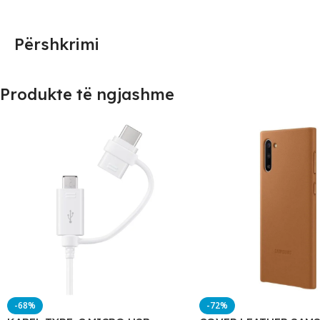
Përshkrimi
Produkte të ngjashme
-68%
-72%