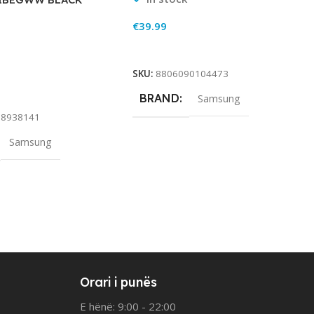
€
39.99
Add To Cart
SKU:
8806090104473
rt
BRAND
Samsung
88938141
Samsung
Orari i punës
E hënë: 9:00 - 22:00