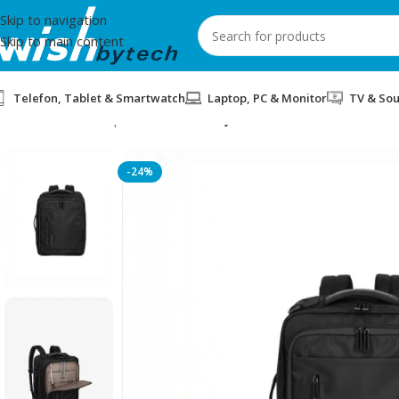
Skip to navigation
Skip to main content
Telefon, Tablet & Smartwatch
Laptop, PC & Monitor
TV & So
Home
/
Aksesorë për mobil dhe IT
/
ÇANTE TRAVELITE COSSLITE
-24%