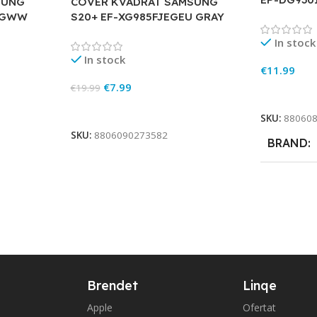
SUNG
COVER KVADRAT SAMSUNG
EGWW
S20+ EF-XG985FJEGEU GRAY
In stock
In stock
€
11.99
€
7.99
€
19.99
Add To Ca
Add To Cart
SKU:
88060
SKU:
8806090273582
BRAND
Brendet
Linqe
Apple
Ofertat