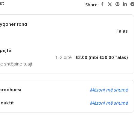
st
Share:
dyqanet tona
Falas
pejtë
1-2 ditë
€2.00 (mbi €50.00 falas)
në shtëpinë tuaj!
prodhuesi
Mësoni më shumë
oduktit
Mësoni më shumë