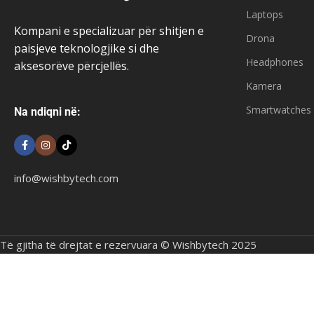
Laptops
Kompani e specializuar për shitjen e
Drona
paisjeve teknologjike si dhe
Headphones
aksesorëve përcjellës.
Kamera
Smartwatches
Na ndiqni në:
info@wishbytech.com
Të gjitha të drejtat e rezervuara © Wishbytech 2025