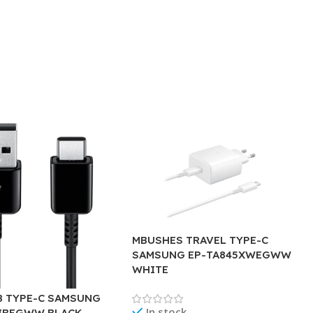
MBUSHES TRAVEL TYPE-C
SAMSUNG EP-TA845XWEGWW
WHITE
B TYPE-C SAMSUNG
In stock
IBEGWW BLACK