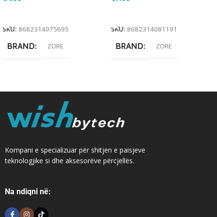
Add To Cart
Add To Cart
SKU:
8682314075695
SKU:
8682314081191
BRAND
BRAND
ZORE
ZORE
Kompani e specializuar për shitjen e paisjeve
teknologjike si dhe aksesorëve përcjellës.
Na ndiqni në: