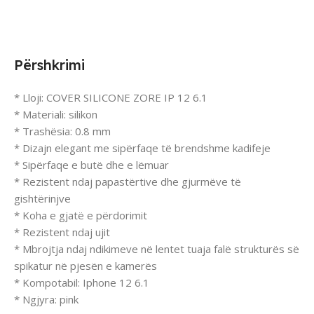
Përshkrimi
* Lloji: COVER SILICONE ZORE IP 12 6.1
* Materiali: silikon
* Trashësia: 0.8 mm
* Dizajn elegant me sipërfaqe të brendshme kadifeje
* Sipërfaqe e butë dhe e lëmuar
* Rezistent ndaj papastërtive dhe gjurmëve të
gishtërinjve
* Koha e gjatë e përdorimit
* Rezistent ndaj ujit
* Mbrojtja ndaj ndikimeve në lentet tuaja falë strukturës së
spikatur në pjesën e kamerës
* Kompotabil: Iphone 12 6.1
* Ngjyra: pink