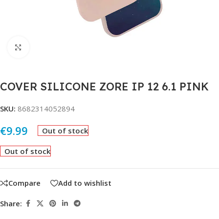
Click to enlarge
COVER SILICONE ZORE IP 12 6.1 PINK
SKU:
8682314052894
€
9.99
Out of stock
Out of stock
Compare
Add to wishlist
Share: