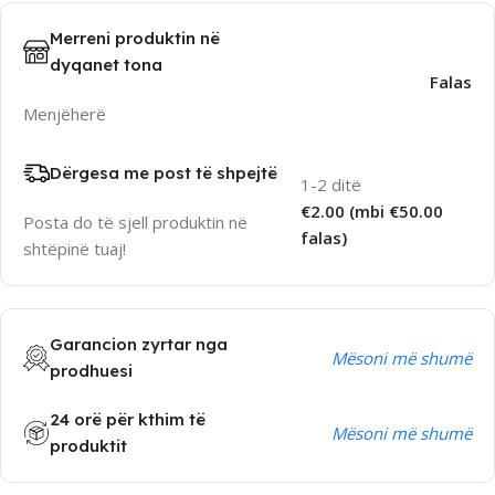
Merreni produktin në
dyqanet tona
Falas
Menjëherë
Dërgesa me post të shpejtë
1-2 ditë
€2.00 (mbi €50.00
Posta do të sjell produktin në
falas)
shtëpinë tuaj!
Garancion zyrtar nga
Mësoni më shumë
prodhuesi
24 orë për kthim të
Mësoni më shumë
produktit