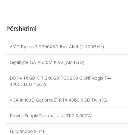
Përshkrimi
AMD Ryzen 7 5700X3D Box AM4 (4,100GHz)
Gigabyte GA-A520M K V2 (AM4) (D)
DDR4 16GB KIT 2x8GB PC 3200 G.Skill Aegis F4-
3200C16D-16GIS
VGA Inno3D GeForce® RTX 4060 8GB Twin X2
Power SupplyThermaltake TR2 S 600W
Fury Shobo SH4F