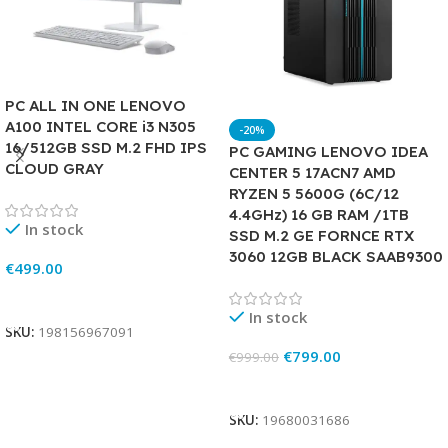
PC ALL IN ONE LENOVO
A100 INTEL CORE i3 N305
-20%
16/512GB SSD M.2 FHD IPS
PC GAMING LENOVO IDEA
CLOUD GRAY
CENTER 5 17ACN7 AMD
RYZEN 5 5600G (6C/12
4.4GHz) 16 GB RAM /1TB
In stock
SSD M.2 GE FORNCE RTX
3060 12GB BLACK SAAB9300
€
499.00
Add To Cart
In stock
SKU:
198156967091
€
799.00
€
999.00
Add To Cart
SKU:
19680031686