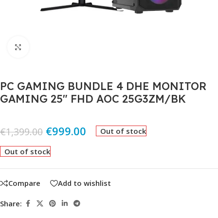
Click to enlarge
PC GAMING BUNDLE 4 DHE MONITOR
GAMING 25″ FHD AOC 25G3ZM/BK
€
999.00
€
1,399.00
Out of stock
Out of stock
Compare
Add to wishlist
Share: