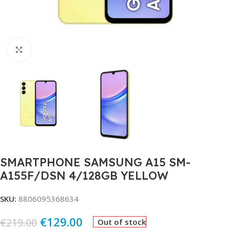
Click to enlarge
SMARTPHONE SAMSUNG A15 SM-
A155F/DSN 4/128GB YELLOW
SKU:
8806095368634
€
129.00
€
219.00
Out of stock