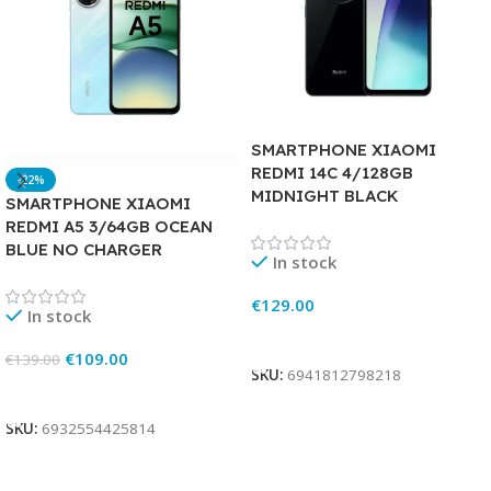
SMARTPHONE XIAOMI
REDMI 14C 4/128GB
-22%
MIDNIGHT BLACK
SMARTPHONE XIAOMI
REDMI A5 3/64GB OCEAN
BLUE NO CHARGER
In stock
€
129.00
In stock
Add To Cart
€
109.00
€
139.00
SKU:
6941812798218
Add To Cart
SKU:
6932554425814