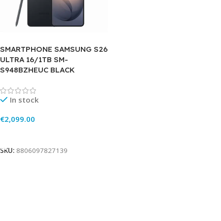
SMARTPHONE SAMSUNG S26
ULTRA 16/1TB SM-
S948BZHEUC BLACK
In stock
€
2,099.00
Add To Cart
SKU:
8806097827139