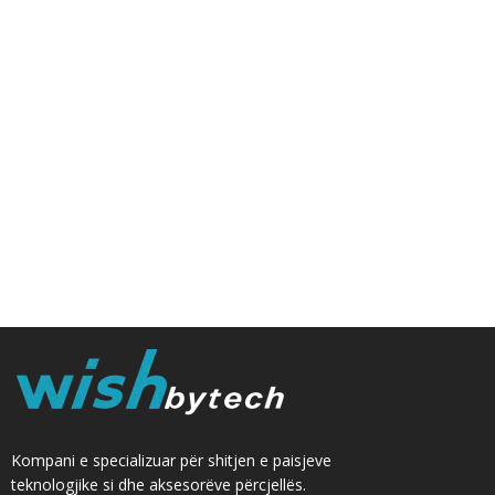
Kompani e specializuar për shitjen e paisjeve
teknologjike si dhe aksesorëve përcjellës.