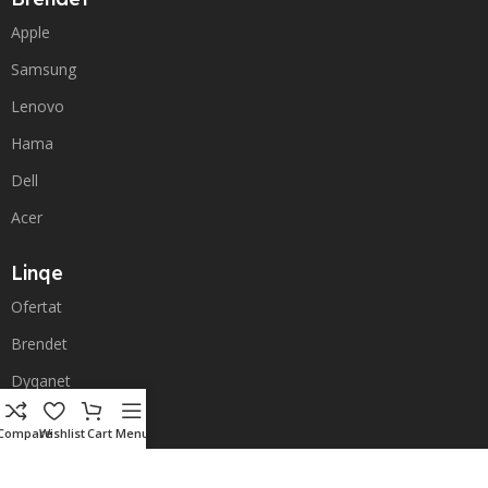
Apple
Samsung
Lenovo
Hama
Dell
Acer
Linqe
Ofertat
Brendet
Dyqanet
Dergesat & Kthimi
Compare
Wishlist
Cart
Menu
Kontakti