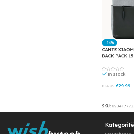
-14%
CANTE XIAOM
BACK PACK 15
In stock
€
29.99
€
34.99
Add To Cart
SKU:
693417773
Kategoritë