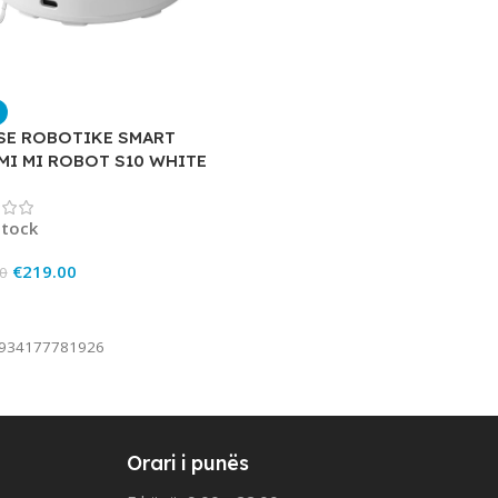
SE ROBOTIKE SMART
MI MI ROBOT S10 WHITE
stock
€
219.00
0
To Cart
934177781926
Orari i punës