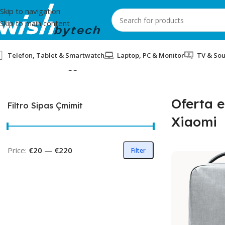
Skip to navigation
Skip to main content
Telefon, Tablet & Smartwatch
Laptop, PC & Monitor
TV & So
Home
/
Products tagged “Oferta e Pavaresise Xiaomi”
Oferta e
Filtro Sipas Çmimit
Xiaomi
Price:
€20
—
€220
Filter