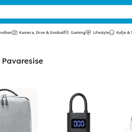
undbar
Kamera, Dron & Gimbal
Gaming
Lifestyle
Kufje & 
 Pavaresise