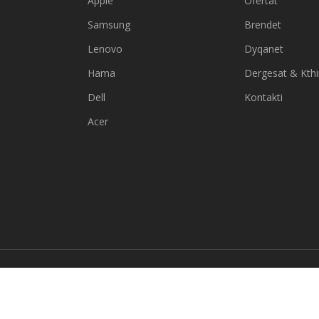
Apple
Ofertat
Samsung
Brendet
Lenovo
Dyqanet
Hama
Dergesat & Kth
Dell
Kontakti
Acer