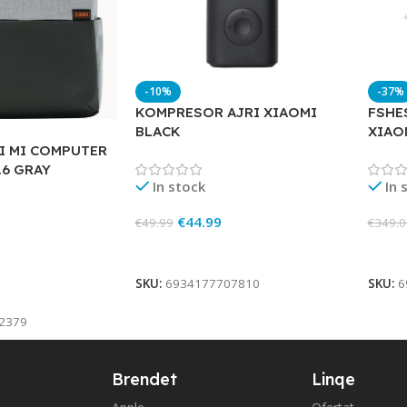
-10%
-37%
KOMPRESOR AJRI XIAOMI
FSHE
BLACK
XIAO
I MI COMPUTER
.6 GRAY
In stock
In 
€
44.99
€
49.99
€
349.0
Add To Cart
Add 
SKU:
6934177707810
SKU:
6
2379
Brendet
Linqe