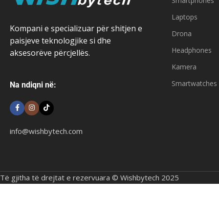
Smartphones
Laptops
Kompani e specializuar për shitjen e
Drona
paisjeve teknologjike si dhe
Headphones
aksesorëve përcjellës.
Kamera
Smartwatches
Na ndiqni në:
info@wishbytech.com
Të gjitha të drejtat e rezervuara © Wishbytech 2025