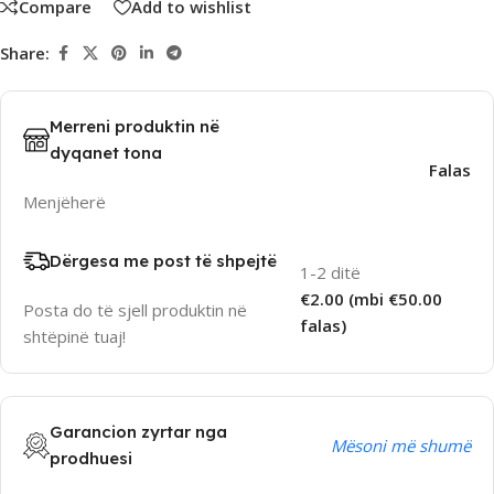
Compare
Add to wishlist
Share:
Merreni produktin në
dyqanet tona
Falas
Menjëherë
Dërgesa me post të shpejtë
1-2 ditë
€2.00 (mbi €50.00
Posta do të sjell produktin në
falas)
shtëpinë tuaj!
Garancion zyrtar nga
Mësoni më shumë
prodhuesi