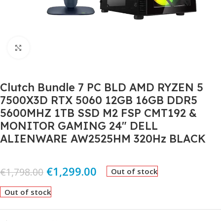
Click to enlarge
Clutch Bundle 7 PC BLD AMD RYZEN 5
7500X3D RTX 5060 12GB 16GB DDR5
5600MHZ 1TB SSD M2 FSP CMT192 &
MONITOR GAMING 24″ DELL
ALIENWARE AW2525HM 320Hz BLACK
€
1,299.00
€
1,798.00
Out of stock
Out of stock