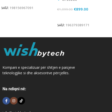
SKU:
198156967091
€
899.00
€
1,099.00
Add To Cart
SKU:
196379389171
Kompani e specializuar për shitjen e paisjeve
teknologjike si dhe aksesorëve përcjellës.
Na ndiqni në: