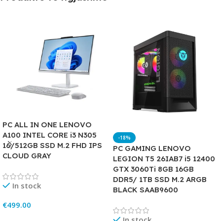
PC ALL IN ONE LENOVO
A100 INTEL CORE i3 N305
-18%
16/512GB SSD M.2 FHD IPS
PC GAMING LENOVO
CLOUD GRAY
LEGION T5 26IAB7 i5 12400
GTX 3060Ti 8GB 16GB
DDR5/ 1TB SSD M.2 ARGB
In stock
BLACK SAAB9600
€
499.00
In stock
Add To Cart