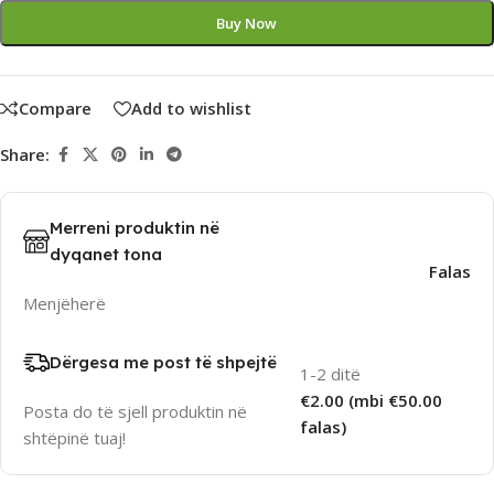
Buy Now
Compare
Add to wishlist
Share:
Merreni produktin në
dyqanet tona
Falas
Menjëherë
Dërgesa me post të shpejtë
1-2 ditë
€2.00 (mbi €50.00
Posta do të sjell produktin në
falas)
shtëpinë tuaj!