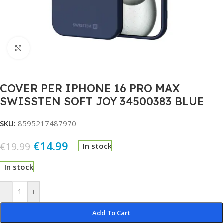
Click to enlarge
COVER PER IPHONE 16 PRO MAX
SWISSTEN SOFT JOY 34500383 BLUE
SKU:
8595217487970
€
14.99
€
19.99
In stock
In stock
Alternative:
-
+
Add To Cart