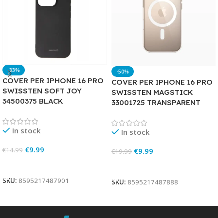
-33%
-50%
COVER PER IPHONE 16 PRO
COVER PER IPHONE 16 PRO
SWISSTEN SOFT JOY
SWISSTEN MAGSTICK
34500375 BLACK
33001725 TRANSPARENT
In stock
In stock
€
9.99
€
14.99
€
9.99
€
19.99
Add To Cart
Add To Cart
SKU:
8595217487901
SKU:
8595217487888