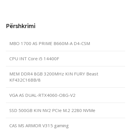
Përshkrimi
MBO 1700 AS PRIME B660M-A D4-CSM
CPU INT Core i5 14400F
MEM DDR4 8GB 3200MHz KIN FURY Beast
KF432C16BB/8
VGA AS DUAL-RTX4060-O8G-V2
SSD 500GB KIN NV2 PCIe M.2 2280 NVMe
CAS MS ARMOR V315 gaming