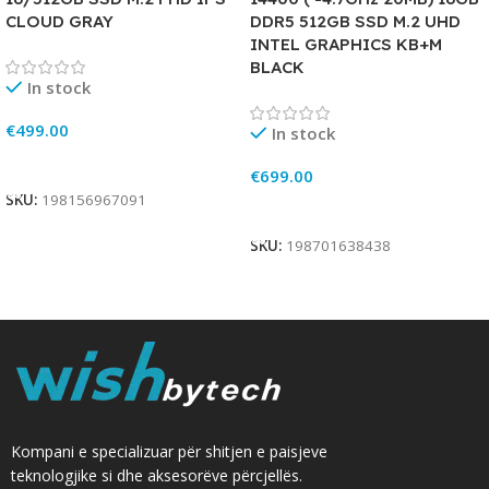
CLOUD GRAY
DDR5 512GB SSD M.2 UHD
INTEL GRAPHICS KB+M
BLACK
In stock
€
499.00
In stock
Add To Cart
€
699.00
SKU:
198156967091
Add To Cart
SKU:
198701638438
Kompani e specializuar për shitjen e paisjeve
teknologjike si dhe aksesorëve përcjellës.