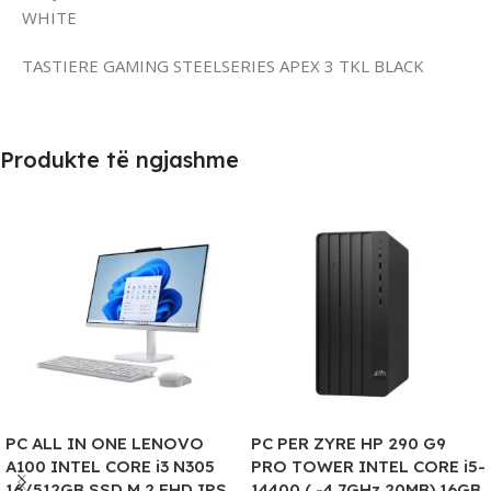
WHITE
TASTIERE GAMING STEELSERIES APEX 3 TKL BLACK
Produkte të ngjashme
PC ALL IN ONE LENOVO
PC PER ZYRE HP 290 G9
A100 INTEL CORE i3 N305
PRO TOWER INTEL CORE i5-
16/512GB SSD M.2 FHD IPS
14400 ( -4.7GHz 20MB) 16GB