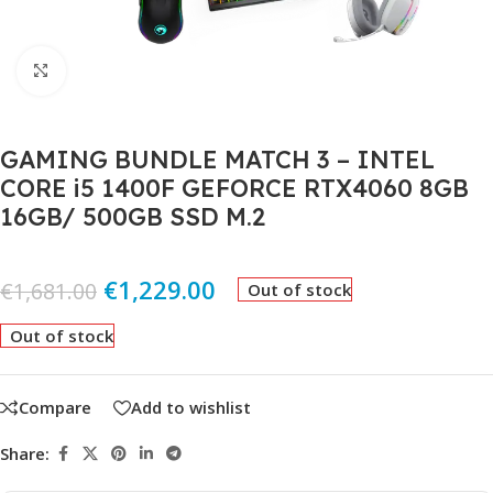
Click to enlarge
GAMING BUNDLE MATCH 3 – INTEL
CORE i5 1400F GEFORCE RTX4060 8GB
16GB/ 500GB SSD M.2
€
1,229.00
€
1,681.00
Out of stock
Out of stock
Compare
Add to wishlist
Share: