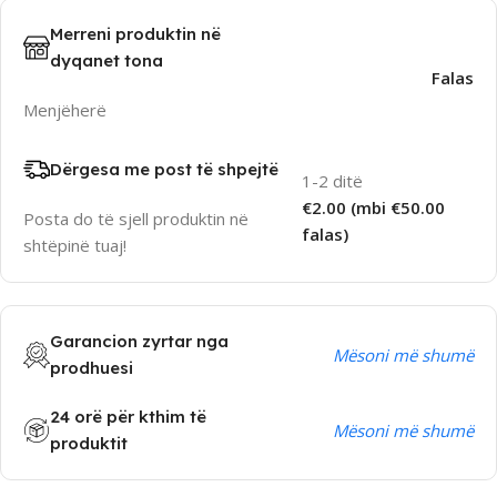
Merreni produktin në
dyqanet tona
Falas
Menjëherë
Dërgesa me post të shpejtë
1-2 ditë
€2.00 (mbi €50.00
Posta do të sjell produktin në
falas)
shtëpinë tuaj!
Garancion zyrtar nga
Mësoni më shumë
prodhuesi
24 orë për kthim të
Mësoni më shumë
produktit