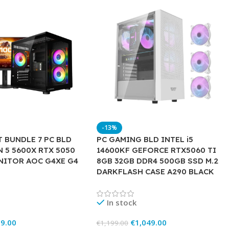
-13%
 BUNDLE 7 PC BLD
PC GAMING BLD INTEL i5
 5 5600X RTX 5050
14600KF GEFORCE RTX5060 TI
NITOR AOC G4XE G4
8GB 32GB DDR4 500GB SSD M.2
DARKFLASH CASE A290 BLACK
In stock
9.00
€
1,049.00
€
1,199.00