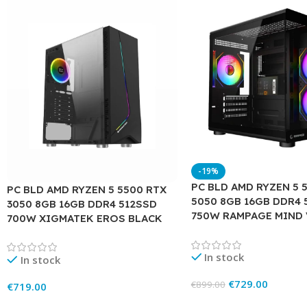
-19%
PC BLD AMD RYZEN 5 
PC BLD AMD RYZEN 5 5500 RTX
5050 8GB 16GB DDR4 
3050 8GB 16GB DDR4 512SSD
750W RAMPAGE MIND 
700W XIGMATEK EROS BLACK
In stock
In stock
€
729.00
€
899.00
€
719.00
Add To Cart