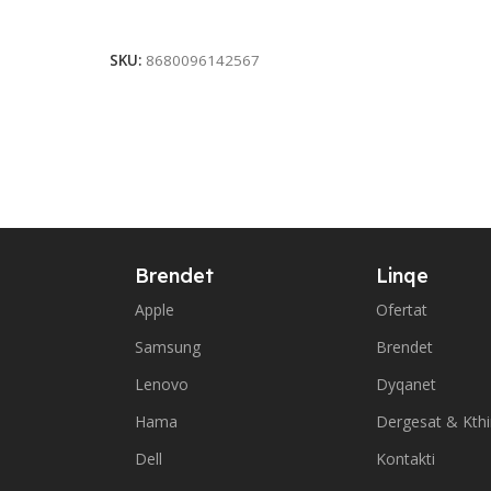
Add To Cart
Add To Ca
SKU:
8680096142567
Brendet
Linqe
Apple
Ofertat
Samsung
Brendet
Lenovo
Dyqanet
Hama
Dergesat & Kth
Dell
Kontakti