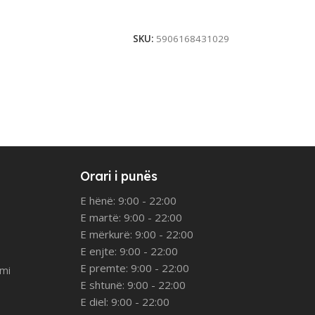
rt
Add To Cart
SKU:
5906168431029
Orari i punës
E hënë: 9:00 - 22:00
E martë: 9:00 - 22:00
E mërkurë: 9:00 - 22:00
E enjte: 9:00 - 22:00
E premte: 9:00 - 22:00
imi
E shtunë: 9:00 - 22:00
E diel: 9:00 - 22:00