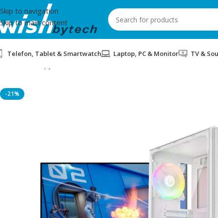
Skip to navigation
Skip to main content
Telefon, Tablet & Smartwatch
Laptop, PC & Monitor
TV & So
Home
/
Kompjuter
/
HEADSHOT BUNDLE 2 PC GAMING BLD AMD
-21%