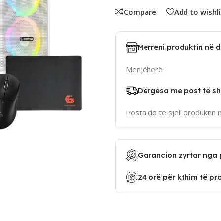
Compare
Add to wishli
Merreni produktin në 
Menjëherë
Dërgesa me post të sh
Posta do të sjell produktin 
Garancion zyrtar nga 
24 orë për kthim të pr