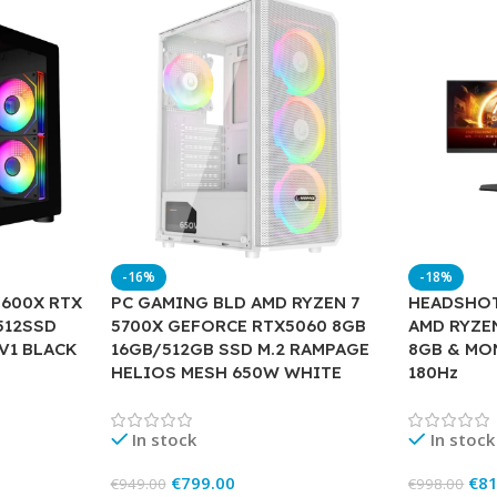
-16%
-18%
5600X RTX
PC GAMING BLD AMD RYZEN 7
HEADSHOT
512SSD
5700X GEFORCE RTX5060 8GB
AMD RYZEN
V1 BLACK
16GB/512GB SSD M.2 RAMPAGE
8GB & MO
HELIOS MESH 650W WHITE
180Hz
In stock
In stock
€
799.00
€
81
€
949.00
€
998.00