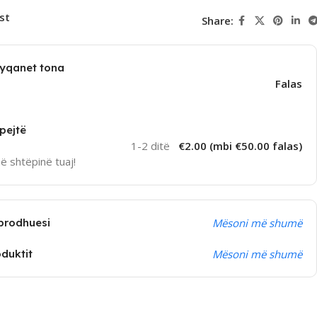
st
Share:
dyqanet tona
Falas
pejtë
1-2 ditë
€2.00 (mbi €50.00 falas)
në shtëpinë tuaj!
prodhuesi
Mësoni më shumë
oduktit
Mësoni më shumë