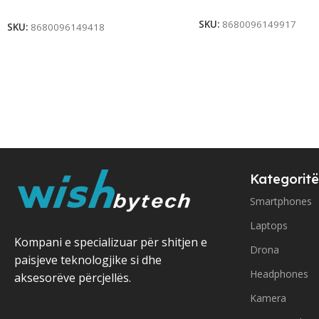
Add To Cart
SKU:
8680096149917
SKU:
8680096149418
Kategoritë
Smartphones
Laptops
Kompani e specializuar për shitjen e
Drona
paisjeve teknologjike si dhe
Headphones
aksesorëve përcjellës.
Kamera