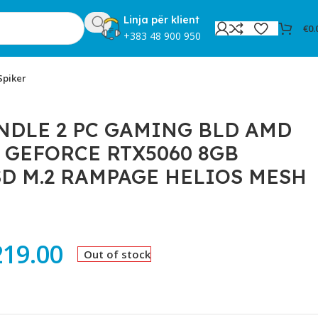
Linja për klient
€
0.
+383 48 900 950
Spiker
2 RAMPAGE HELIOS MESH 650W WHITE
NDLE 2 PC GAMING BLD AMD
X GEFORCE RTX5060 8GB
SD M.2 RAMPAGE HELIOS MESH
219.00
Out of stock