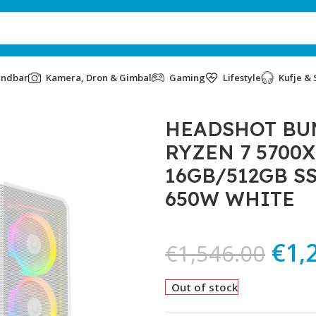
undbar
Kamera, Dron & Gimbal
Gaming
Lifestyle
Kufje & 
 RYZEN 7 5700X GEFORCE RTX5060 8GB 16GB/512GB SSD M.
HEADSHOT BU
RYZEN 7 5700
16GB/512GB S
650W WHITE
€
1,
€
1,546.00
Out of stock