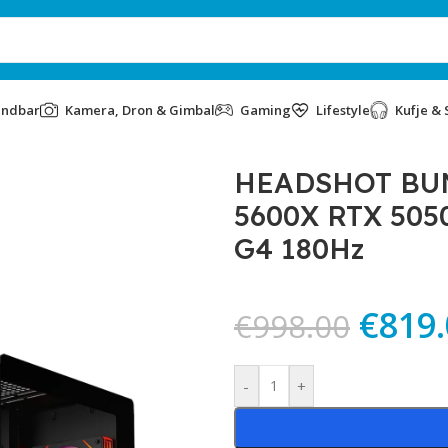
undbar
Kamera, Dron & Gimbal
Gaming
Lifestyle
Kufje & 
 5600X RTX 5050 8GB & MONITOR AOC G4XE G4 180Hz
HEADSHOT BUN
5600X RTX 50
G4 180Hz
€
819
€
998.00
Alternative:
-
+