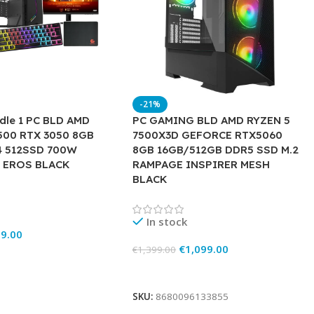
-21%
ndle 1 PC BLD AMD
PC GAMING BLD AMD RYZEN 5
500 RTX 3050 8GB
7500X3D GEFORCE RTX5060
4 512SSD 700W
8GB 16GB/512GB DDR5 SSD M.2
 EROS BLACK
RAMPAGE INSPIRER MESH
BLACK
In stock
9.00
€
1,099.00
€
1,399.00
rt
Add To Cart
SKU:
8680096133855