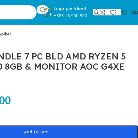
Linja për klient
€
0.
+383 48 900 950
Spiker
DLE 7 PC BLD AMD RYZEN 5
50 8GB & MONITOR AOC G4XE
.00
Add To Cart