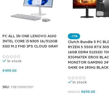
PC ALL IN ONE LENOVO A100
-19%
INTEL CORE i3 N305 16/512GB
Clutch Bundle 5 PC B
SSD M.2 FHD IPS CLOUD GRAY
RYZEN 5 5500 RTX 30
16GB DDR4 512SSD 7
XIGMATEK EROS BLAC
In stock
MONITOR GAMING 24
G4XE G4 180Hz BLACK
€
499.00
Add To Cart
In stock
SKU:
198156967091
€
699.00
€
868.00
Add To Cart