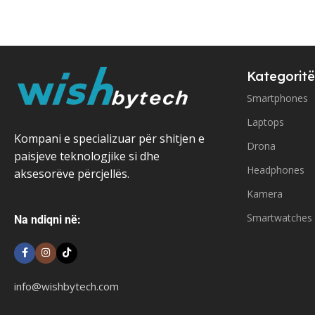
Kategoritë
Smartphones
Laptops
Kompani e specializuar për shitjen e
Drona
paisjeve teknologjike si dhe
Headphones
aksesorëve përcjellës.
Kamera
Smartwatches
Na ndiqni në:
info@wishbytech.com