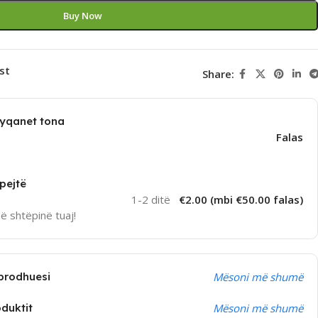
Buy Now
st
Share:
dyqanet tona
Falas
pejtë
1-2 ditë
€2.00 (mbi €50.00 falas)
në shtëpinë tuaj!
prodhuesi
Mësoni më shumë
oduktit
Mësoni më shumë