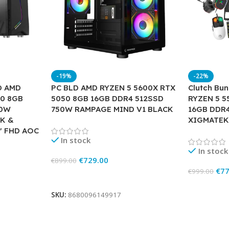
-19%
-22%
LD AMD
PC BLD AMD RYZEN 5 5600X RTX
Clutch Bu
50 8GB
5050 8GB 16GB DDR4 512SSD
RYZEN 5 5
00W
750W RAMPAGE MIND V1 BLACK
16GB DDR
K &
XIGMATEK
″ FHD AOC
In stock
In stock
€
729.00
€
899.00
€
77
€
999.00
Add To Cart
Add To Ca
SKU:
8680096149917