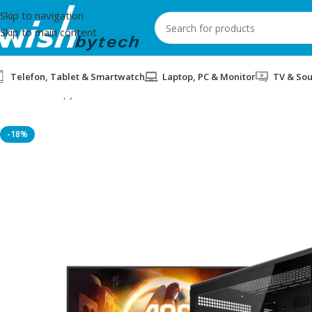
Skip to navigation
Skip to main content
Telefon, Tablet & Smartwatch
Laptop, PC & Monitor
TV & So
Home
/
Kompjuter
/
HEADSHOT BUNDLE 7 PC BLD AMD RYZEN 5
-18%