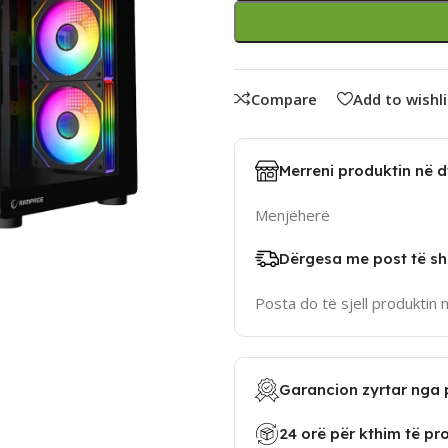
Compare
Add to wishli
Merreni produktin në 
Menjëherë
Dërgesa me post të sh
Posta do të sjell produktin 
Garancion zyrtar nga 
24 orë për kthim të pr