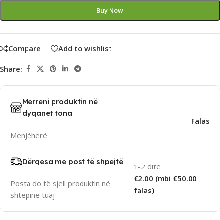
Buy Now
Compare
Add to wishlist
Share:
Merreni produktin në
dyqanet tona
Falas
Menjëherë
Dërgesa me post të shpejtë
1-2 ditë
€2.00 (mbi €50.00
Posta do të sjell produktin në
falas)
shtëpinë tuaj!