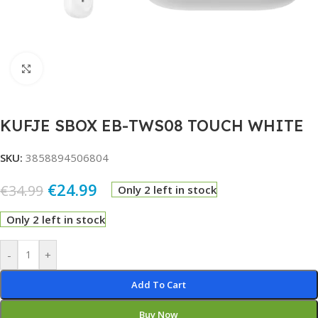
Click to enlarge
KUFJE SBOX EB-TWS08 TOUCH WHITE
SKU:
3858894506804
€
24.99
€
34.99
Only 2 left in stock
Only 2 left in stock
Alternative:
-
+
Add To Cart
Buy Now