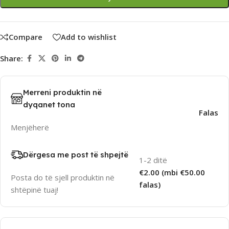
Compare
Add to wishlist
Share:
Merreni produktin në
dyqanet tona
Falas
Menjëherë
Dërgesa me post të shpejtë
1-2 ditë
€2.00 (mbi €50.00
Posta do të sjell produktin në
falas)
shtëpinë tuaj!