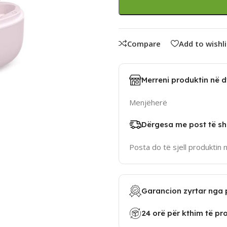
Compare
Add to wishli
Merreni produktin në 
Menjëherë
Dërgesa me post të sh
Posta do të sjell produktin 
Garancion zyrtar nga 
24 orë për kthim të pr