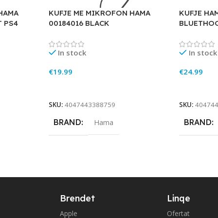
HAMA
KUFJE ME MIKROFON HAMA
KUFJE HA
T PS4
00184016 BLACK
BLUETHO
In stock
In stock
€
19.99
€
24.99
Add To Cart
Add To Ca
SKU:
4047443388759
SKU:
40474
BRAND
BRAND
Hama
Brendet
Linqe
Apple
Ofertat