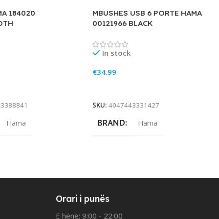
MA 184020
MBUSHES USB 6 PORTE HAMA
OTH
00121966 BLACK
In stock
€
34.99
rt
Add To Cart
43388841
SKU:
4047443331427
BRAND
Hama
Hama
Orari i punës
E hënë: 9:00 - 22:00