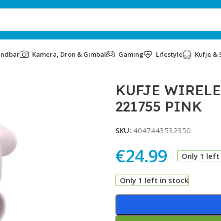
undbar
Kamera, Dron & Gimbal
Gaming
Lifestyle
Kufje & 
5 PINK
KUFJE WIRELE
221755 PINK
SKU:
4047443532350
€
24.99
Only 1 left
Only 1 left in stock
Alternative: