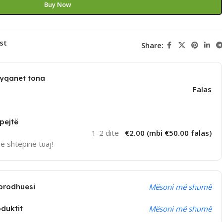
Buy Now
st
Share:
dyqanet tona
Falas
pejtë
1-2 ditë
€2.00 (mbi €50.00 falas)
në shtëpinë tuaj!
prodhuesi
Mësoni më shumë
oduktit
Mësoni më shumë