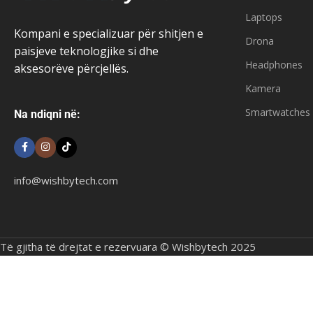
Laptops
Kompani e specializuar për shitjen e
Drona
paisjeve teknologjike si dhe
Headphones
aksesorëve përcjellës.
Kamera
Smartwatches
Na ndiqni në:
info@wishbytech.com
Të gjitha të drejtat e rezervuara © Wishbytech 2025