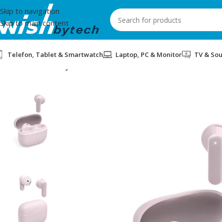
Skip to navigation
Skip to main content
Telefon, Tablet & Smartwatch
Laptop, PC & Monitor
TV & So
Home
/
Hama
/
KUFJE WIRELESS HAMA FREEDOM LIGHT II 22175