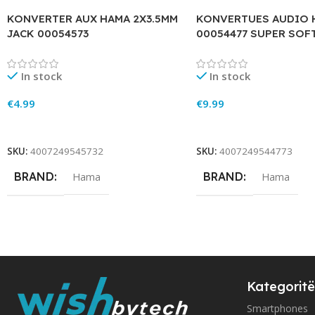
KONVERTER AUX HAMA 2X3.5MM
KONVERTUES AUDIO 
JACK 00054573
00054477 SUPER SOF
In stock
In stock
€
4.99
€
9.99
Add To Cart
Add To Cart
SKU:
4007249545732
SKU:
4007249544773
BRAND
BRAND
Hama
Hama
Kategoritë
Smartphones