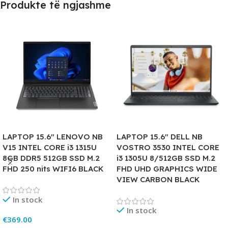
Produkte të ngjashme
LAPTOP 15.6″ LENOVO NB
LAPTOP 15.6″ DELL NB
V15 INTEL CORE i3 1315U
VOSTRO 3530 INTEL CORE
8GB DDR5 512GB SSD M.2
i3 1305U 8/512GB SSD M.2
FHD 250 nits WIFI6 BLACK
FHD UHD GRAPHICS WIDE
VIEW CARBON BLACK
In stock
In stock
€
369.00