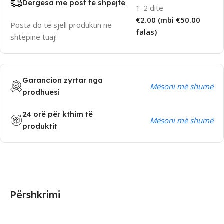
Dërgesa me post të shpejtë
1-2 ditë
€2.00 (mbi €50.00
Posta do të sjell produktin në
falas)
shtëpinë tuaj!
Garancion zyrtar nga
Mësoni më shumë
prodhuesi
24 orë për kthim të
Mësoni më shumë
produktit
Përshkrimi