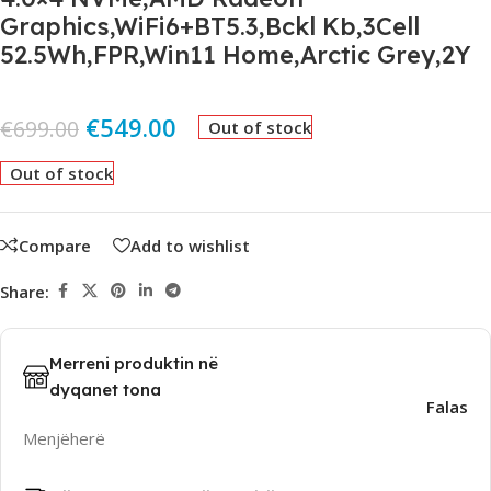
Graphics,WiFi6+BT5.3,Bckl Kb,3Cell
52.5Wh,FPR,Win11 Home,Arctic Grey,2Y
€
549.00
€
699.00
Out of stock
Out of stock
Compare
Add to wishlist
Share:
Merreni produktin në
dyqanet tona
Falas
Menjëherë