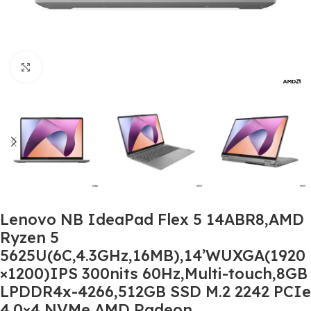
Click to enlarge
Lenovo NB IdeaPad Flex 5 14ABR8,AMD
Ryzen 5
5625U(6C,4.3GHz,16MB),14’WUXGA(1920
×1200)IPS 300nits 60Hz,Multi-touch,8GB
LPDDR4x-4266,512GB SSD M.2 2242 PCIe
4.0×4 NVMe,AMD Radeon