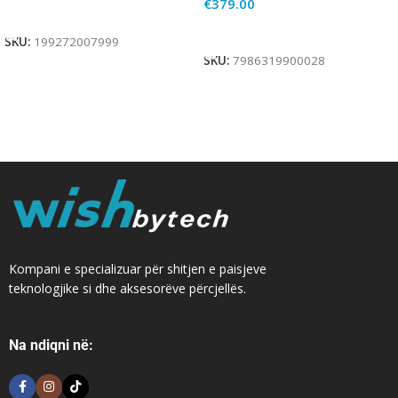
€
379.00
Add To Cart
Add To Cart
SKU:
199272007999
SKU:
7986319900028
Kompani e specializuar për shitjen e paisjeve
teknologjike si dhe aksesorëve përcjellës.
Na ndiqni në: