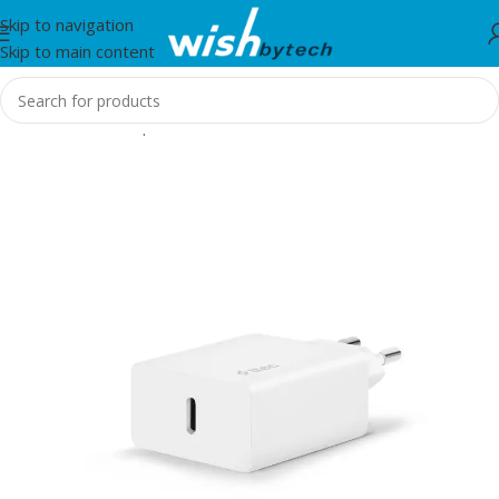
Skip to navigation
Skip to main content
Home
/
Aksesorë për telefon, tablet dhe smartwatch
/
TTEC