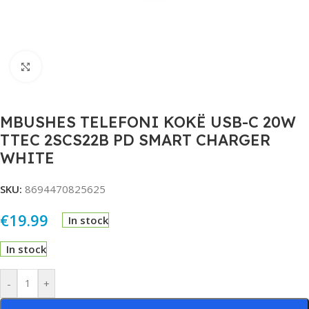
Click to enlarge
MBUSHES TELEFONI KOKË USB-C 20W
TTEC 2SCS22B PD SMART CHARGER
WHITE
SKU:
8694470825625
€
19.99
In stock
In stock
Alternative:
-
+