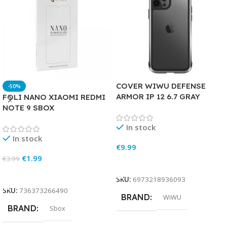
COVER WIWU DEFENSE
-50%
ARMOR IP 12 6.7 GRAY
FOLI NANO XIAOMI REDMI
NOTE 9 SBOX
In stock
In stock
€
9.99
€
1.99
€
3.99
Add To Cart
Add To Cart
SKU:
6973218936093
SKU:
736373266490
BRAND
WiWU
BRAND
Sbox