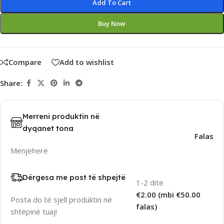
Add To Cart
Buy Now
Compare
Add to wishlist
Share:
Merreni produktin në
dyqanet tona
Falas
Menjëherë
Dërgesa me post të shpejtë
1-2 ditë
€2.00 (mbi €50.00
Posta do të sjell produktin në
falas)
shtëpinë tuaj!