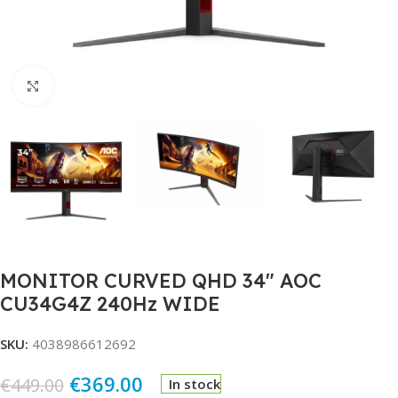
Click to enlarge
MONITOR CURVED QHD 34″ AOC
CU34G4Z 240Hz WIDE
SKU:
4038986612692
€
369.00
€
449.00
In stock