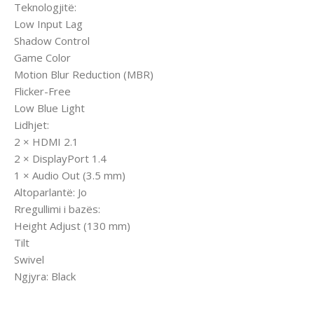
Teknologjitë:
Low Input Lag
Shadow Control
Game Color
Motion Blur Reduction (MBR)
Flicker-Free
Low Blue Light
Lidhjet:
2 × HDMI 2.1
2 × DisplayPort 1.4
1 × Audio Out (3.5 mm)
Altoparlantë: Jo
Rregullimi i bazës:
Height Adjust (130 mm)
Tilt
Swivel
Ngjyra: Black