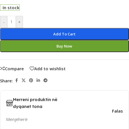
In stock
Alternative:
-
+
Add To Cart
Buy Now
Compare
Add to wishlist
Share:
Merreni produktin në
dyqanet tona
Falas
Menjëherë