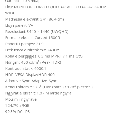
Garancioni: 36 muaj
Lloji: MONITOR CURVED QHD 34″ AOC CU34G4Z 240Hz
WIDE
Madhësia e ekranit: 34″ (86.4 cm)
Lloji i panelit: VA
Rezolucioni: 3440 × 1440 (UWQHD)
Forma e ekranit: Curved 1500R
Raporti i pamjes: 21:9
Frekuenca e rifreskimit: 240Hz
Koha e përgjigjes: 0.3 ms MPRT / 1 ms GtG
Ndriçimi: 450 cd/m² (Peak HDR)
Kontrasti statik: 4000:1
HDR: VESA DisplayHDR 400
Adaptive Sync: Adaptive-Sync
Këndi i shikimit: 178° (Horizontal) / 178° (Vertical)
Ngjyrat e ekranit: 1.07 Miliardë ngjyra
Mbulimi i ngjyrave:
124.7% sRGB
92.3% DCI-P3