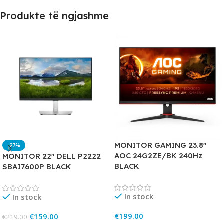
Produkte të ngjashme
MONITOR GAMING 23.8″
-27%
AOC 24G2ZE/BK 240Hz
MONITOR 22″ DELL P2222
BLACK
SBAI7600P BLACK
In stock
In stock
€
199.00
€
159.00
€
219.00