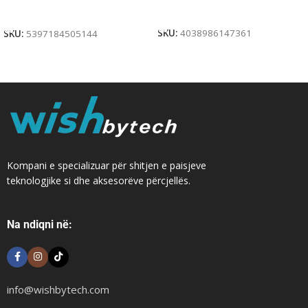
Add To Cart
Add To Cart
SKU:
4038986147361
SKU:
5397184505144
Kompani e specializuar për shitjen e paisjeve
teknologjike si dhe aksesorëve përcjellës.
Na ndiqni në:
info@wishbytech.com