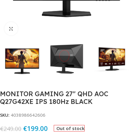
Click to enlarge
MONITOR GAMING 27″ QHD AOC
Q27G42XE IPS 180Hz BLACK
SKU:
4038986642606
€
199.00
€
249.00
Out of stock