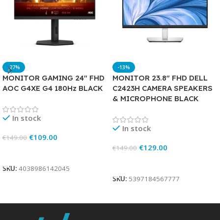
-27%
-13%
MONITOR GAMING 24″ FHD
MONITOR 23.8″ FHD DELL
AOC G4XE G4 180Hz BLACK
C2423H CAMERA SPEAKERS
& MICROPHONE BLACK
In stock
In stock
€
109.00
€
149.00
€
129.00
€
149.00
Add To Cart
Add To Cart
SKU:
4038986142045
SKU:
5397184567777