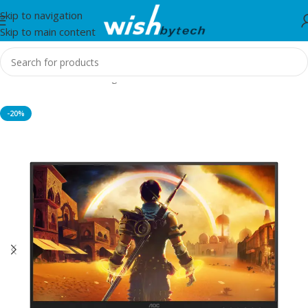
Skip to navigation
Skip to main content
Home
/
Monitor
/
Gaming Monitors
-20%