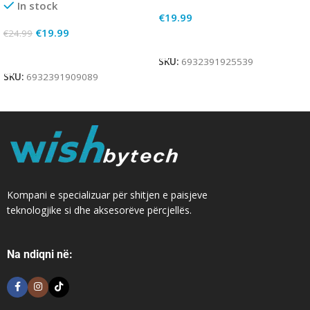
In stock
€
19.99
€
19.99
€
24.99
Add To Cart
Add To Cart
SKU:
6932391925539
SKU:
6932391909089
Kompani e specializuar për shitjen e paisjeve
teknologjike si dhe aksesorëve përcjellës.
Na ndiqni në: