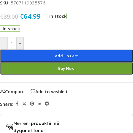
SKU:
5707119035576
€
64.99
€
89.00
In stock
In stock
Alternative:
-
+
Add To Cart
Buy Now
Compare
Add to wishlist
Share:
Merreni produktin në
dyqanet tona