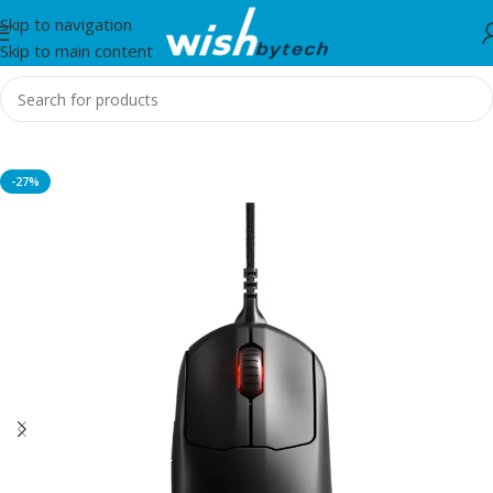
Skip to navigation
Skip to main content
Home
/
Steelseries
-27%