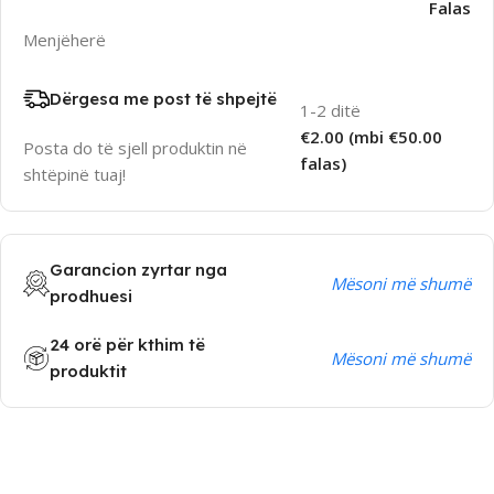
Falas
Menjëherë
Dërgesa me post të shpejtë
1-2 ditë
€2.00 (mbi €50.00
Posta do të sjell produktin në
falas)
shtëpinë tuaj!
Garancion zyrtar nga
Mësoni më shumë
prodhuesi
24 orë për kthim të
Mësoni më shumë
produktit