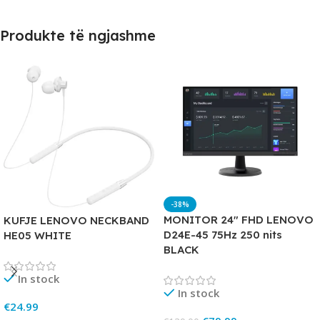
Produkte të ngjashme
-38%
MONITOR 24″ FHD LENOVO
KUFJE LENOVO NECKBAND
D24E-45 75Hz 250 nits
HE05 WHITE
BLACK
In stock
In stock
€
24.99