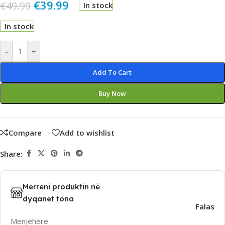
€
39.99
€
49.99
In stock
In stock
Alternative:
-
+
Add To Cart
Buy Now
Compare
Add to wishlist
Share:
Merreni produktin në
dyqanet tona
Falas
Menjëherë