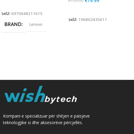
€
79.99
€
129.00
Add To Cart
Add To Cart
SKU:
6970648211615
SKU:
196802435611
BRAND
Lenovo
Kompani e specializuar për shitjen e paisjeve
teknologjike si dhe aksesorëve përcjellës.