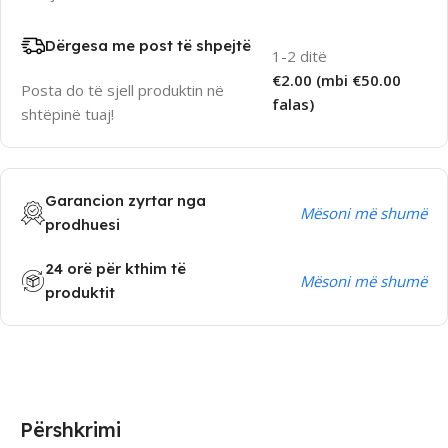
Dërgesa me post të shpejtë
1-2 ditë
€2.00 (mbi €50.00
Posta do të sjell produktin në
falas)
shtëpinë tuaj!
Garancion zyrtar nga
Mësoni më shumë
prodhuesi
24 orë për kthim të
Mësoni më shumë
produktit
Përshkrimi