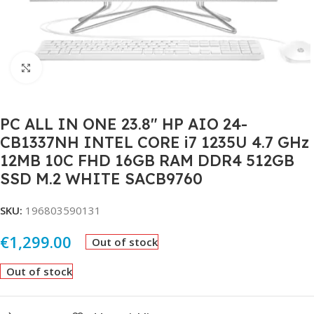
Click to enlarge
PC ALL IN ONE 23.8″ HP AIO 24-
CB1337NH INTEL CORE i7 1235U 4.7 GHz
12MB 10C FHD 16GB RAM DDR4 512GB
SSD M.2 WHITE SACB9760
SKU:
196803590131
€
1,299.00
Out of stock
Out of stock