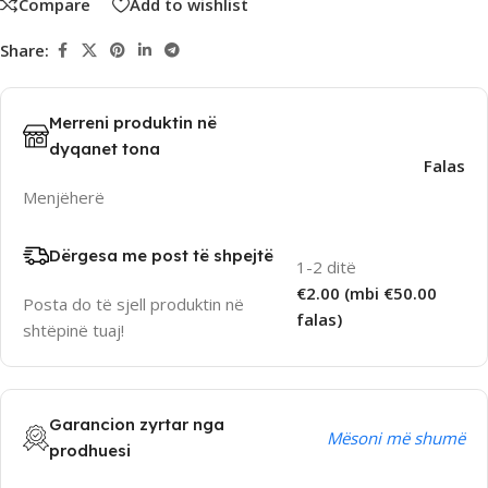
Compare
Add to wishlist
Share:
Merreni produktin në
dyqanet tona
Falas
Menjëherë
Dërgesa me post të shpejtë
1-2 ditë
€2.00 (mbi €50.00
Posta do të sjell produktin në
falas)
shtëpinë tuaj!
Garancion zyrtar nga
Mësoni më shumë
prodhuesi