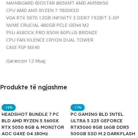
MAINBOARD BIOSTAR B650MT AMD AM5B650
CPU AMD AM5 RYZEN 7 7800X3D
VGA RTX 5070 12GB INFINITY 3 DDR7 192BIT 3-DP
NVME CRUCIAL 480GB PCLE GEN4 M2
PSU ASROCK PRO 850W 80PLUS BRONZE
CPU FAN XILENCE CRYON DUAL TOWER
CASE FSP M340
Garancion 12 Muaj
Produkte të ngjashme
-18%
-17%
HEADSHOT BUNDLE 7 PC
PC GAMING BLD INTEL
BLD AMD RYZEN 5 5600X
ULTRA 5 225 GEFORCE
RTX 5050 8GB & MONITOR
RTX5060 8GB 16GB DDR5
AOC G4XE G4 180Hz
500GB SSD M.2 DARKFLASH