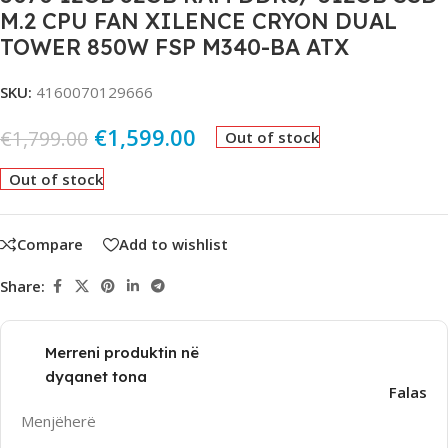
M.2 CPU FAN XILENCE CRYON DUAL
TOWER 850W FSP M340-BA ATX
SKU:
4160070129666
€
1,599.00
€
1,799.00
Out of stock
Out of stock
Compare
Add to wishlist
Share:
Merreni produktin në
dyqanet tona
Falas
Menjëherë