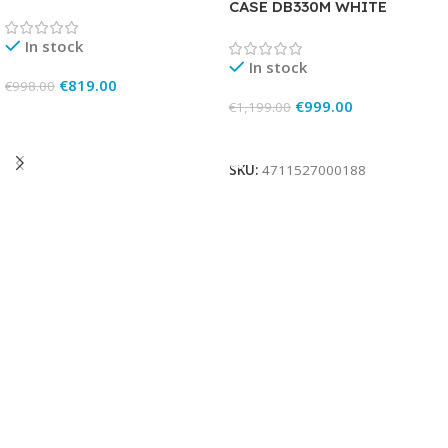
CASE DB330M WHITE
In stock
In stock
€
819.00
€
998.00
€
999.00
€
1,199.00
Add To Cart
Add To Cart
SKU:
4711527000188