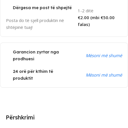
Dërgesa me post të shpejtë
1-2 ditë
€2.00 (mbi €50.00
Posta do të sjell produktin në
falas)
shtëpinë tuaj!
Garancion zyrtar nga
Mësoni më shumë
prodhuesi
24 orë për kthim të
Mësoni më shumë
produktit
Përshkrimi