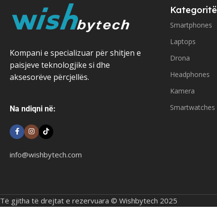
Kategoritë
Smartphones
Laptops
Kompani e specializuar për shitjen e
Drona
paisjeve teknologjike si dhe
Headphones
aksesorëve përcjellës.
Kamera
Smartwatches
Na ndiqni në:
info@wishbytech.com
Të gjitha të drejtat e rezervuara © Wishbytech 2025