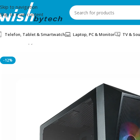
Skip to navigation
Skip to main content
Telefon, Tablet & Smartwatch
Laptop, PC & Monitor
TV & So
Home
/
Kompjuter
/
PC BLD INTEL INTEL CORE i9 12900F GEF
-12%