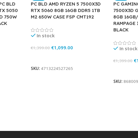
PC BLD
PC BLD AMD RYZEN 5 7500X3D
PC GAMIN
TX 5050
RTX 5060 8GB 16GB DDR5 1TB
7500X3D 
SD 750W
M2 650W CASE FSP CMT192
8GB 16GB/
ACK
RAMPAGE 
BLACK
In stock
€
1,099.00
€
1,399.00
In stock
Add To Cart
€
€
1,399.00
SKU:
4713224527265
Add To Ca
SKU:
86800