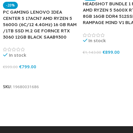
HEADSHOT BUNDLE 1 
-20%
AMD RYZEN 5 5600X R
PC GAMING LENOVO IDEA
8GB 16GB DDR4 512S
CENTER 5 17ACN7 AMD RYZEN 5
RAMPAGE MIND V1 BL
5600G (6C/12 4.4GHz) 16 GB RAM
/1TB SSD M.2 GE FORNCE RTX
3060 12GB BLACK SAAB9300
In stock
€
899.00
€
1,143.00
In stock
Add To Cart
€
799.00
€
999.00
Add To Cart
SKU:
19680031686