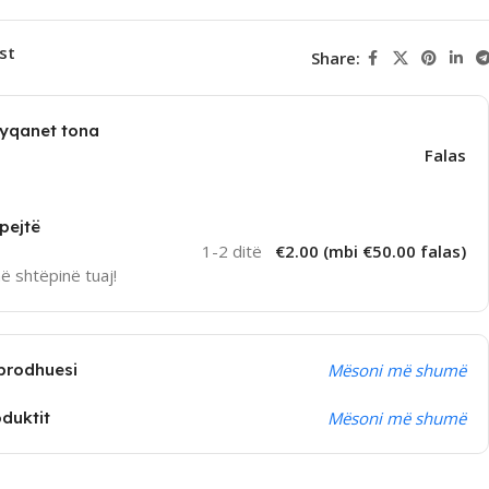
st
Share:
dyqanet tona
Falas
pejtë
1-2 ditë
€2.00 (mbi €50.00 falas)
në shtëpinë tuaj!
prodhuesi
Mësoni më shumë
oduktit
Mësoni më shumë