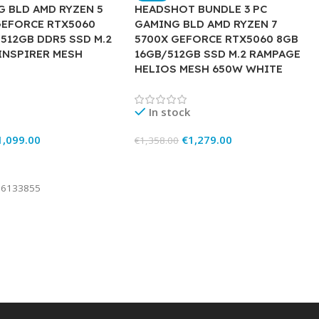
G BLD AMD RYZEN 5
HEADSHOT BUNDLE 3 PC
GEFORCE RTX5060
GAMING BLD AMD RYZEN 7
512GB DDR5 SSD M.2
5700X GEFORCE RTX5060 8GB
INSPIRER MESH
16GB/512GB SSD M.2 RAMPAGE
HELIOS MESH 650W WHITE
In stock
1,099.00
€
1,279.00
€
1,358.00
rt
Add To Cart
96133855