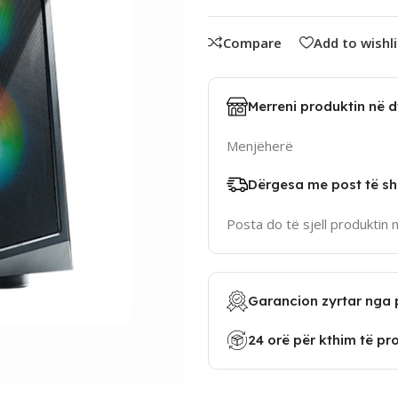
Compare
Add to wishli
Merreni produktin në 
Menjëherë
Dërgesa me post të sh
Posta do të sjell produktin 
Garancion zyrtar nga 
24 orë për kthim të pr