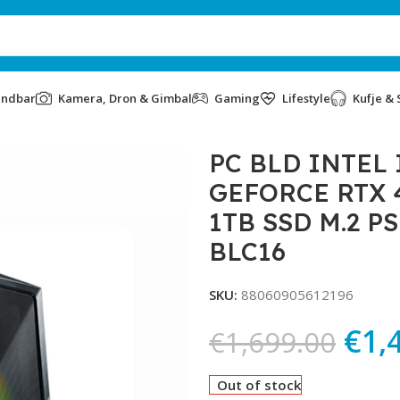
undbar
Kamera, Dron & Gimbal
Gaming
Lifestyle
Kufje & 
ORCE RTX 4060Ti 8GB EAGLE 16GB DDR4 1TB SSD M.2 PSU 700
PC BLD INTEL 
GEFORCE RTX 
1TB SSD M.2 
BLC16
SKU:
88060905612196
€
1,
€
1,699.00
Out of stock