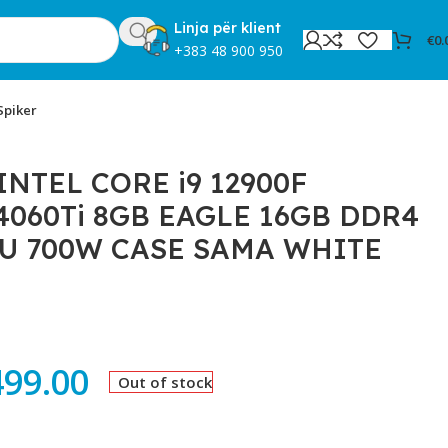
Linja për klient
€
0.
+383 48 900 950
Spiker
W CASE SAMA WHITE BLC16
INTEL CORE i9 12900F
4060Ti 8GB EAGLE 16GB DDR4
PSU 700W CASE SAMA WHITE
499.00
Out of stock