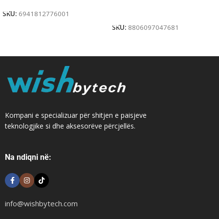
Add To Cart
SKU:
6941812776001
SKU:
8806097047681
Kompani e specializuar për shitjen e paisjeve
teknologjike si dhe aksesorëve përcjellës.
Na ndiqni në:
info@wishbytech.com