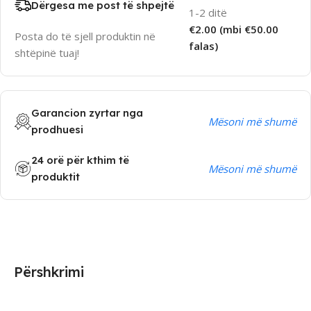
Dërgesa me post të shpejtë
1-2 ditë
€2.00 (mbi €50.00
Posta do të sjell produktin në
falas)
shtëpinë tuaj!
Garancion zyrtar nga
Mësoni më shumë
prodhuesi
24 orë për kthim të
Mësoni më shumë
produktit
Përshkrimi