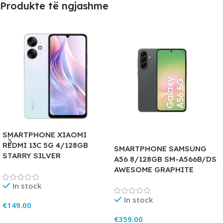
Produkte të ngjashme
SMARTPHONE XIAOMI
REDMI 13C 5G 4/128GB
SMARTPHONE SAMSUNG
STARRY SILVER
A56 8/128GB SM-A566B/DS
AWESOME GRAPHITE
In stock
In stock
€
149.00
€
359.00
Add To Cart