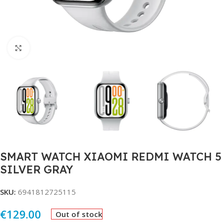
Click to enlarge
SMART WATCH XIAOMI REDMI WATCH 5
SILVER GRAY
SKU:
6941812725115
€
129.00
Out of stock