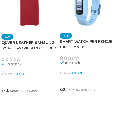
-43%
-67%
SMART WATCH PER FEMIJE
COVER LEATHER SAMSUNG
HAVIT M81 BLUE
S20+ EF-VG985LREGEU RED
In stock
In stock
€
16.99
€
29.99
€
9.99
€
29.99
Add To Cart
Add To Cart
SKU:
6950676204407
SKU:
8806090266089