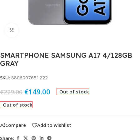
Click to enlarge
SMARTPHONE SAMSUNG A17 4/128GB
GRAY
SKU:
8806097651222
€
149.00
€
229.00
Out of stock
Out of stock
Compare
Add to wishlist
Share: