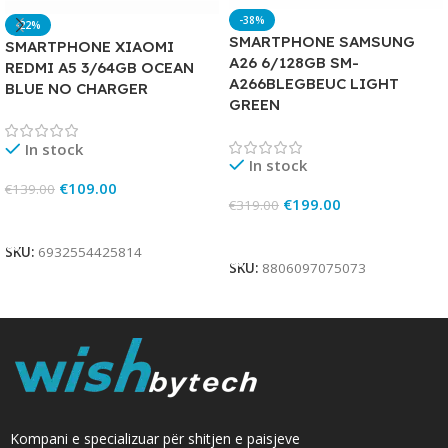
-38%
-22%
SMARTPHONE SAMSUNG
SMARTPHONE XIAOMI
A26 6/128GB SM-
REDMI A5 3/64GB OCEAN
A266BLEGBEUC LIGHT
BLUE NO CHARGER
GREEN
In stock
In stock
€
109.00
€
139.00
€
199.00
€
319.00
Add To Cart
Add To Cart
SKU:
6932554425814
SKU:
8806097075073
Kompani e specializuar për shitjen e paisjeve