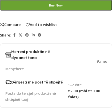
Buy Now
Compare
Add to wishlist
Share:
Merreni produktin në
dyqanet tona
Falas
Menjëherë
Dërgesa me post të shpejtë
1-2 ditë
€2.00 (mbi €50.00
Posta do të sjell produktin në
falas)
shtëpinë tuaj!