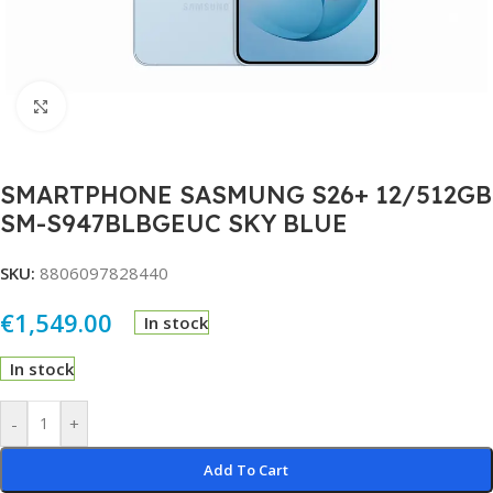
Click to enlarge
SMARTPHONE SASMUNG S26+ 12/512GB
SM-S947BLBGEUC SKY BLUE
SKU:
8806097828440
€
1,549.00
In stock
In stock
Alternative:
-
+
Add To Cart