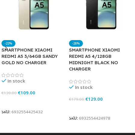
-22%
-28%
SMARTPHONE XIAOMI
SMARTPHONE XIAOMI
REDMI A5 3/64GB SANDY
REDMI A5 4/128GB
GOLD NO CHARGER
MIDNIGHT BLACK NO
CHARGER
In stock
In stock
€
109.00
€
139.00
€
129.00
€
179.00
Add To Cart
Add To Cart
SKU:
6932554425432
SKU:
6932554424978