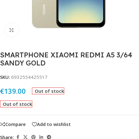
Click to enlarge
SMARTPHONE XIAOMI REDMI A5 3/64
SANDY GOLD
SKU:
6932554425517
€
139.00
Out of stock
Out of stock
Compare
Add to wishlist
Share: