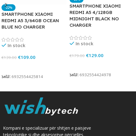
SMARTPHONE XIAOMI
-22%
REDMI A5 4/128GB
SMARTPHONE XIAOMI
MIDNIGHT BLACK NO
REDMI A5 3/64GB OCEAN
CHARGER
BLUE NO CHARGER
In stock
In stock
€
129.00
€
179.00
€
109.00
€
139.00
Add To Cart
Add To Cart
SKU:
6932554424978
SKU:
6932554425814
Kompani e specializuar për shitjen e paisjeve
teknologjike si dhe aksesorëve përcjellës.