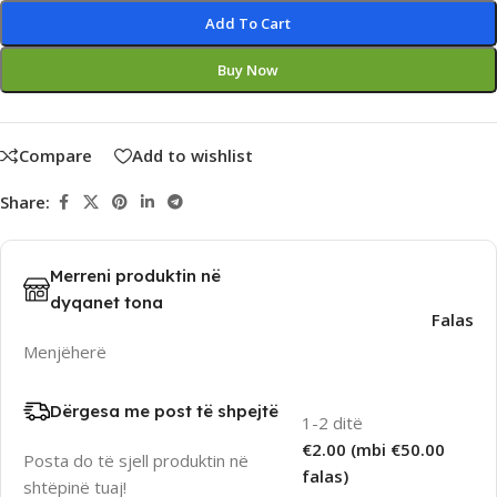
Alternative:
Add To Cart
Buy Now
Compare
Add to wishlist
Share:
Merreni produktin në
dyqanet tona
Falas
Menjëherë
Dërgesa me post të shpejtë
1-2 ditë
€2.00 (mbi €50.00
Posta do të sjell produktin në
falas)
shtëpinë tuaj!