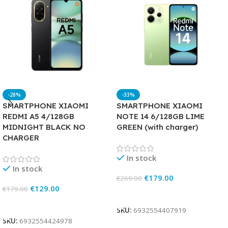
-28%
-33%
SMARTPHONE XIAOMI
SMARTPHONE XIAOMI
REDMI A5 4/128GB
NOTE 14 6/128GB LIME
MIDNIGHT BLACK NO
GREEN (with charger)
CHARGER
In stock
In stock
€
179.00
€
269.00
€
129.00
€
179.00
Add To Cart
Add To Cart
SKU:
6932554407919
SKU:
6932554424978