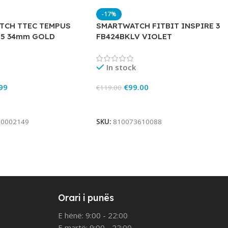
-17%
TCH TTEC TEMPUS
SMARTWATCH FITBIT INSPIRE 3
5 34mm GOLD
FB424BKLV VIOLET
In stock
99
€
99.00
€
119.00
rt
Add To Cart
70002149
SKU:
810073610088
Orari i punës
E hënë: 9:00 - 22:00
E martë: 9:00 - 22:00