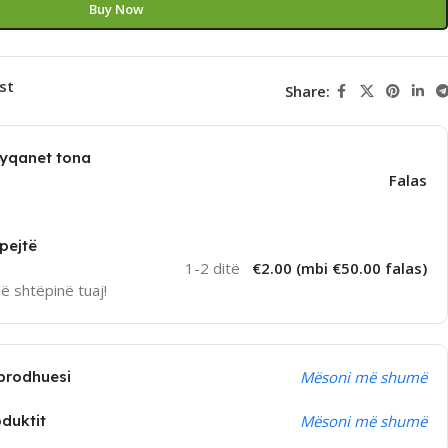
Buy Now
st
Share:
dyqanet tona
Falas
pejtë
1-2 ditë
€2.00 (mbi €50.00 falas)
në shtëpinë tuaj!
prodhuesi
Mësoni më shumë
oduktit
Mësoni më shumë