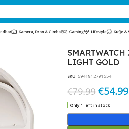
undbar
Kamera, Dron & Gimbal
Gaming
Lifestyle
Kufje & 
LITE LIGHT GOLD
SMARTWATCH X
LIGHT GOLD
SKU:
6941812791554
€
54.99
€
79.99
Only 1 left in stock
Alternative: