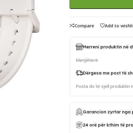
Compare
Add to wishli
Merreni produktin në 
Menjëherë
Dërgesa me post të sh
Posta do të sjell produktin 
Garancion zyrtar nga 
24 orë për kthim të pr