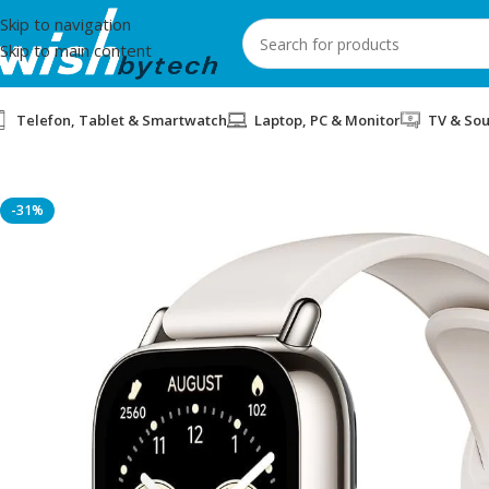
Skip to navigation
Skip to main content
Telefon, Tablet & Smartwatch
Laptop, PC & Monitor
TV & So
Home
/
Smartwatches
/
SMARTWATCH XIAOMI REDMI WATCH 5 
-31%