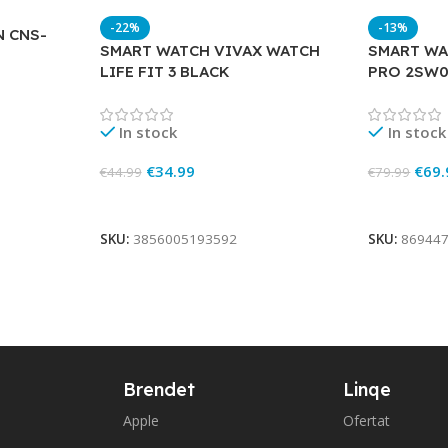
-22%
-13%
 CNS-
SMART WATCH VIVAX WATCH
SMART WA
LIFE FIT 3 BLACK
PRO 2SW0
In stock
In stock
€
34.99
€
69.
€
44.99
€
79.99
Add To Cart
Add To Ca
SKU:
3856005193592
SKU:
86944
Brendet
Linqe
Apple
Ofertat