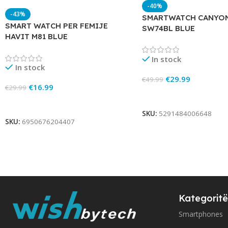
-40%
-43%
SMARTWATCH CANYON
SMART WATCH PER FEMIJE
SW74BL BLUE
HAVIT M81 BLUE
In stock
In stock
€
29.99
€
49.99
€
16.99
€
29.99
Add To Cart
Add To Cart
SKU:
5291484006648
SKU:
6950676204407
Kategoritë
Smartphones