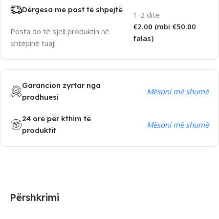
Dërgesa me post të shpejtë
1-2 ditë
€2.00 (mbi €50.00
Posta do të sjell produktin në
falas)
shtëpinë tuaj!
Garancion zyrtar nga
Mësoni më shumë
prodhuesi
24 orë për kthim të
Mësoni më shumë
produktit
Përshkrimi