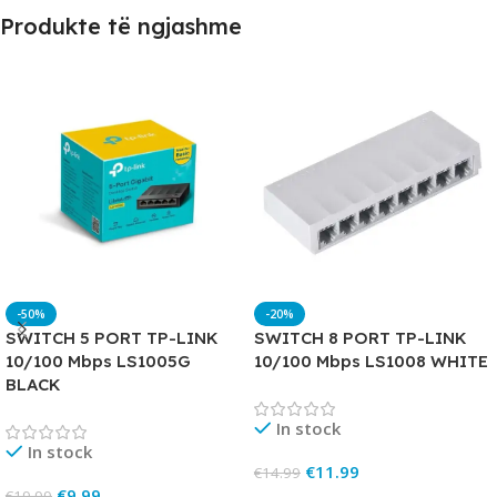
Produkte të ngjashme
-50%
-20%
SWITCH 5 PORT TP-LINK
SWITCH 8 PORT TP-LINK
10/100 Mbps LS1005G
10/100 Mbps LS1008 WHITE
BLACK
In stock
In stock
€
11.99
€
14.99
€
9.99
€
19.99