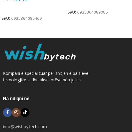
Add To Cart
Add To Cart
SKU:
6935364089085
SKU:
6935364085469
Kompani e specializuar për shitjen e paisjeve
teknologjike si dhe aksesorëve përcjellës.
Na ndiqni në:
info@wishbytech.com