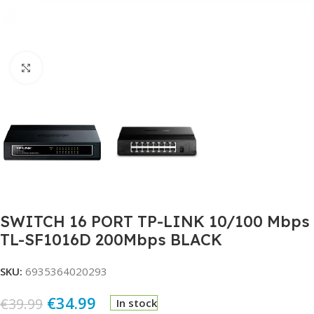
Click to enlarge
SWITCH 16 PORT TP-LINK 10/100 Mbps
TL-SF1016D 200Mbps BLACK
SKU:
6935364020293
€
34.99
€
39.99
In stock