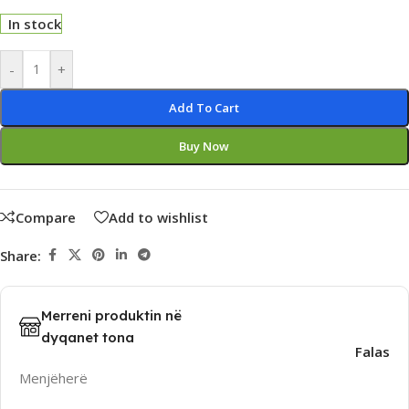
In stock
Alternative:
-
+
Add To Cart
Buy Now
Compare
Add to wishlist
Share:
Merreni produktin në
dyqanet tona
Falas
Menjëherë