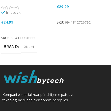
€
29.99
In stock
Add To Cart
€
24.99
SKU:
6941812726792
Add To Cart
SKU:
6934177720222
BRAND
Xiaomi
Kompani e specializuar për shitjen e paisjeve
teknologjike si dhe aksesorëve përcjellës.