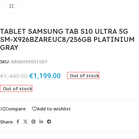
Click to enlarge
TABLET SAMSUNG TAB S10 ULTRA 5G
SM-X926BZAREUC8/256GB PLATINIUM
GRAY
SKU:
8806095601007
€
1,199.00
€
1,449.00
Out of stock
Out of stock
Compare
Add to wishlist
Share: