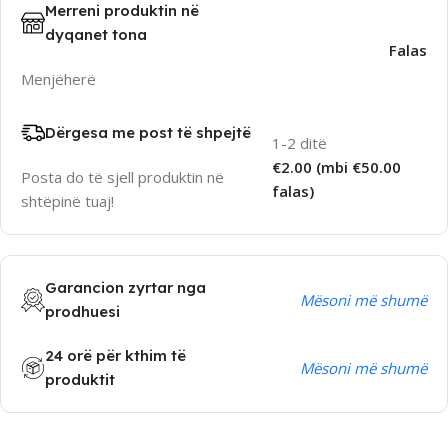
Merreni produktin në
dyqanet tona
Falas
Menjëherë
Dërgesa me post të shpejtë
1-2 ditë
€2.00 (mbi €50.00
Posta do të sjell produktin në
falas)
shtëpinë tuaj!
Garancion zyrtar nga
Mësoni më shumë
prodhuesi
24 orë për kthim të
Mësoni më shumë
produktit