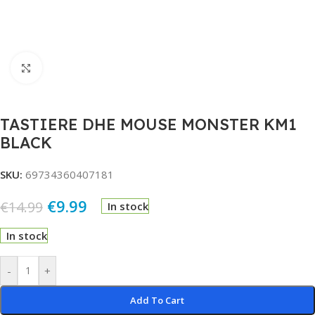
Click to enlarge
TASTIERE DHE MOUSE MONSTER KM1
BLACK
SKU:
69734360407181
€
9.99
€
14.99
In stock
In stock
Alternative:
-
+
Add To Cart