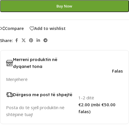
Buy Now
Compare
Add to wishlist
Share:
Merreni produktin në
dyqanet tona
Falas
Menjëherë
Dërgesa me post të shpejtë
1-2 ditë
€2.00 (mbi €50.00
Posta do të sjell produktin në
falas)
shtëpinë tuaj!