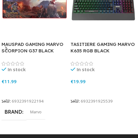
MAUSPAD GAMING MARVO
TASITIERE GAMING MARVO
SCORPION G37 BLACK
K635 RGB BLACK
In stock
In stock
€
11.99
€
19.99
Add To Cart
Add To Cart
SKU:
6932391922194
SKU:
6932391925539
BRAND
Marvo