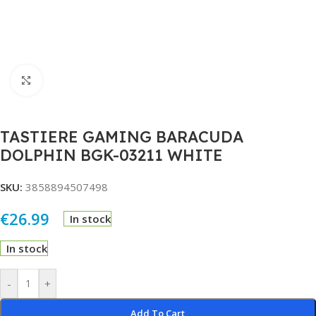
Click to enlarge
TASTIERE GAMING BARACUDA
DOLPHIN BGK-03211 WHITE
SKU:
3858894507498
€
26.99
In stock
In stock
Alternative:
-
+
Add To Cart