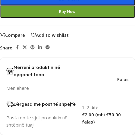
Buy Now
Compare
Add to wishlist
Share:
Merreni produktin në
dyqanet tona
Falas
Menjëherë
Dërgesa me post të shpejtë
1-2 ditë
€2.00 (mbi €50.00
Posta do të sjell produktin në
falas)
shtëpinë tuaj!