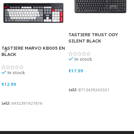
TASTIERE TRUST ODY
SILENT BLACK
TASTIERE MARVO KB005 EN
BLACK
In stock
€
17.99
In stock
Add To Cart
€
12.99
SKU:
8713439243321
Add To Cart
SKU:
6932391927816