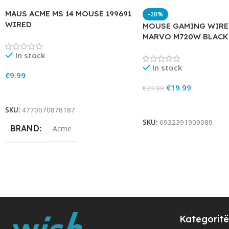
MAUS ACME MS 14 MOUSE 199691
-20%
WIRED
MOUSE GAMING WIRE
MARVO M720W BLACK
In stock
In stock
€
9.99
€
19.99
€
24.99
Add To Cart
Add To Cart
SKU:
4770070878187
SKU:
6932391909089
BRAND
Acme
Kategoritë