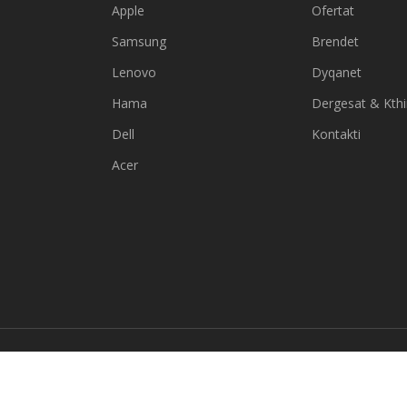
Apple
Ofertat
Samsung
Brendet
Lenovo
Dyqanet
Hama
Dergesat & Kth
Dell
Kontakti
Acer