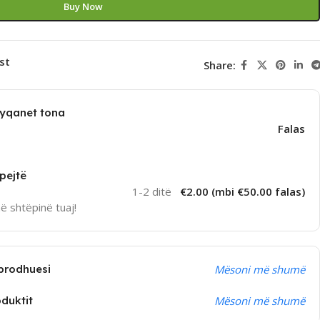
Buy Now
st
Share:
dyqanet tona
Falas
pejtë
1-2 ditë
€2.00 (mbi €50.00 falas)
në shtëpinë tuaj!
prodhuesi
Mësoni më shumë
oduktit
Mësoni më shumë