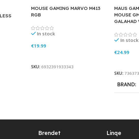
MOUSE GAMING MARVO M413
MAUS GAM
RGB
MOUSE GM
LESS
GALAHAD 
In stock
In stock
€
19.99
€
24.99
Add To Cart
Add To Ca
SKU:
6932391933343
SKU:
73637
BRAND
Brendet
Linqe