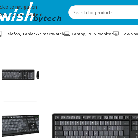
Skip to navigation
Skip to main content
Telefon, Tablet & Smartwatch
Laptop, PC & Monitor
TV & So
Home
/
Maus
/
TASTIERE & MOUSE WIRELESS GENIUS KM-8200 