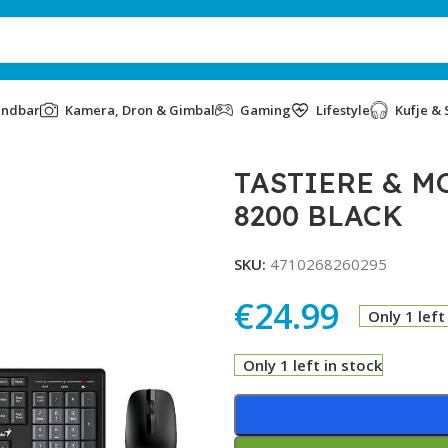
undbar
Kamera, Dron & Gimbal
Gaming
Lifestyle
Kufje & 
BLACK
TASTIERE & M
8200 BLACK
SKU:
4710268260295
€
24.99
Only 1 left
Only 1 left in stock
Alternative: