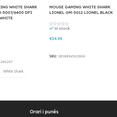
ING WHITE SHARK
MOUSE GAMING WHITE SHARK
-5007/6400 DPI
LIONEL GM-5012 LIONEL BLACK
WHITE
In stock
€
34.99
Add To Cart
rt
SKU:
3858894502806
3266247
White Shark
Orari i punës