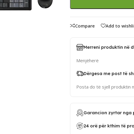
Compare
Add to wishli
Merreni produktin në 
Menjëherë
Dërgesa me post të sh
Posta do të sjell produktin 
Garancion zyrtar nga 
24 orë për kthim të pr