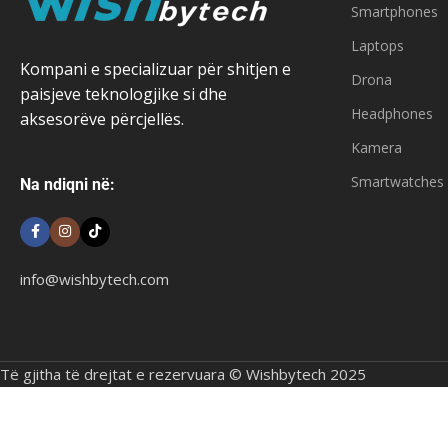
Smartphones
Laptops
Kompani e specializuar për shitjen e
Drona
paisjeve teknologjike si dhe
Headphones
aksesorëve përcjellës.
Kamera
Smartwatches
Na ndiqni në:
info@wishbytech.com
Të gjitha të drejtat e rezervuara © Wishbytech 2025