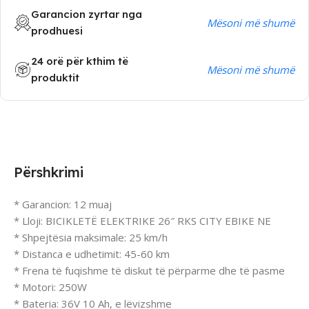
Garancion zyrtar nga
Mësoni më shumë
prodhuesi
24 orë për kthim të
Mësoni më shumë
produktit
Përshkrimi
* Garancion: 12 muaj
* Lloji: BICIKLETË ELEKTRIKE 26″ RKS CITY EBIKE NE
* Shpejtësia maksimale: 25 km/h
* Distanca e udhetimit: 45-60 km
* Frena të fuqishme të diskut të përparme dhe të pasme
* Motori: 250W
* Bateria: 36V 10 Ah, e lëvizshme