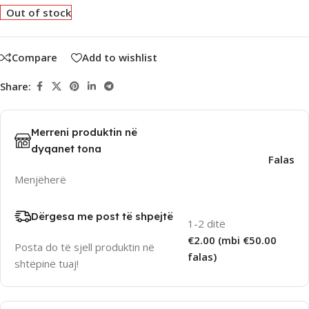
Out of stock
Compare
Add to wishlist
Share:
Merreni produktin në
dyqanet tona
Falas
Menjëherë
Dërgesa me post të shpejtë
1-2 ditë
€2.00 (mbi €50.00
Posta do të sjell produktin në
falas)
shtëpinë tuaj!