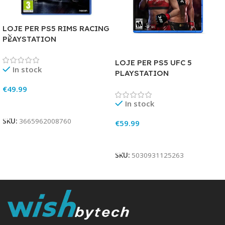
LOJE PER PS5 RIMS RACING
PLAYSTATION
LOJE PER PS5 UFC 5
In stock
PLAYSTATION
€
49.99
In stock
Add To Cart
SKU:
3665962008760
€
59.99
Add To Cart
SKU:
5030931125263