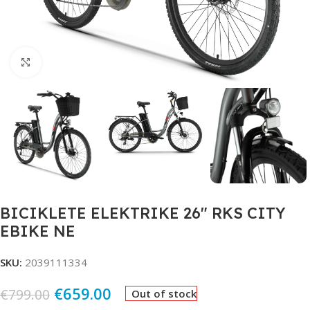
Click to enlarge
BICIKLETE ELEKTRIKE 26″ RKS CITY
EBIKE NE
SKU:
2039111334
€
659.00
€
799.00
Out of stock