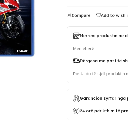
Compare
Add to wishli
Merreni produktin në 
Menjëherë
Dërgesa me post të sh
Posta do të sjell produktin 
Garancion zyrtar nga 
24 orë për kthim të pr