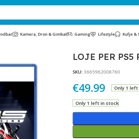
undbar
Kamera, Dron & Gimbal
Gaming
Lifestyle
Kufje & 
ON
LOJE PER PS5
SKU:
3665962008760
€
49.99
Only 1 left
Only 1 left in stock
Alternative: