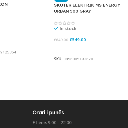
ION
SKUTER ELEKTRIK MS ENERGY
URBAN 500 GRAY
In stock
€
549.00
€
649.00
rt
Add To Cart
49125354
SKU:
3856005192670
Orari i punës
E hënë: 9:00 - 22:00