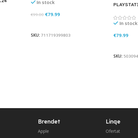
K24
In stock
PLAYSTAT
€
79.99
€
99.00
In stock
Add To Cart
€
79.99
SKU:
711719399803
Add To Ca
SKU:
50309
Brendet
Linqe
Apple
Ofertat