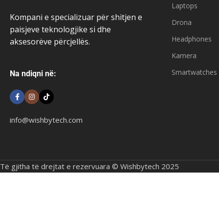
Laptops
Kompani e specializuar për shitjen e
Drona
paisjeve teknologjike si dhe
Headphones
aksesorëve përcjellës.
Kamera
Smartwatches
Na ndiqni në:
info@wishbytech.com
Të gjitha të drejtat e rezervuara © Wishbytech 2025