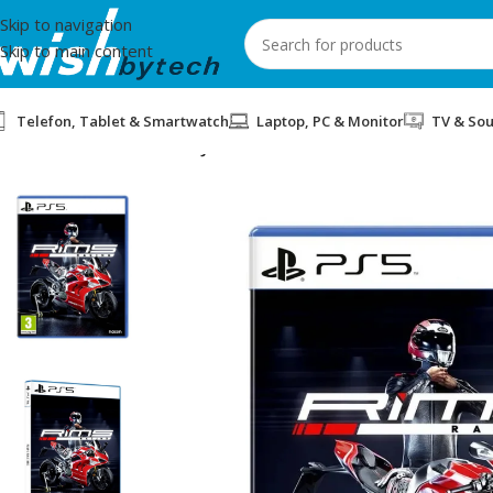
Skip to navigation
Skip to main content
Telefon, Tablet & Smartwatch
Laptop, PC & Monitor
TV & So
Home
/
Entertainment
/
LOJE PER PS5 RIMS RACING PLAYSTATI