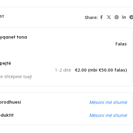
st
Share:
dyqanet tona
Falas
pejtë
1-2 ditë
€2.00 (mbi €50.00 falas)
në shtëpinë tuaj!
prodhuesi
Mësoni më shumë
oduktit
Mësoni më shumë