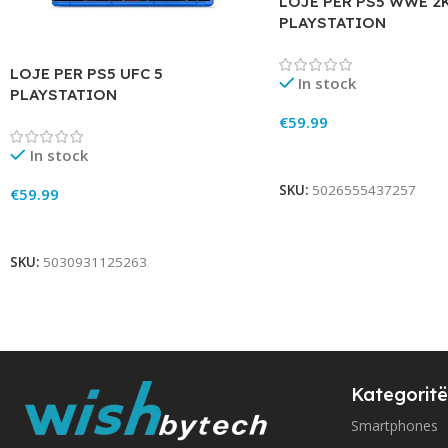
LOJE PER PS5 WWE 2
PLAYSTATION
LOJE PER PS5 UFC 5
In stock
PLAYSTATION
€
59.99
Add To Cart
In stock
SKU:
5026555437257
€
59.99
Add To Cart
SKU:
5030931125263
Kategoritë
Smartphones