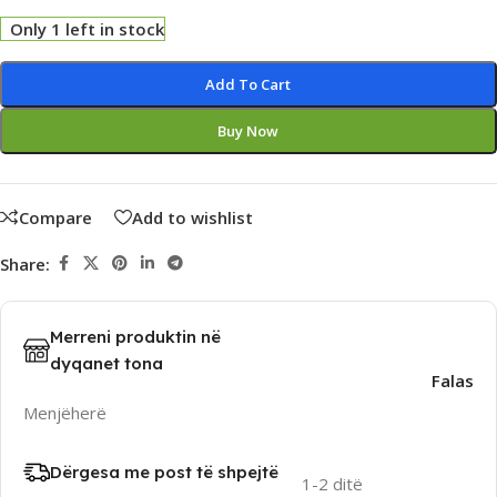
Only 1 left in stock
Alternative:
Add To Cart
Buy Now
Compare
Add to wishlist
Share:
Merreni produktin në
dyqanet tona
Falas
Menjëherë
Dërgesa me post të shpejtë
1-2 ditë