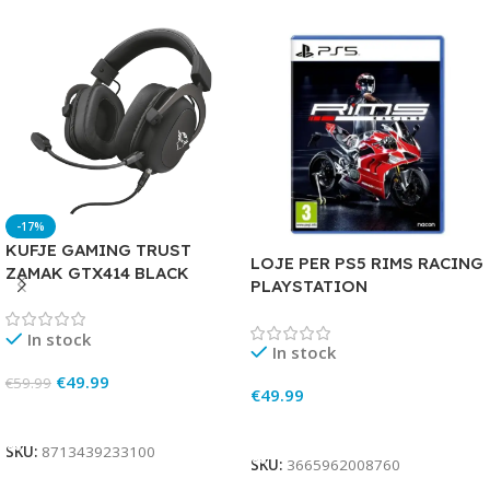
-17%
KUFJE GAMING TRUST
LOJE PER PS5 RIMS RACING
ZAMAK GTX414 BLACK
PLAYSTATION
In stock
In stock
€
49.99
€
59.99
€
49.99
Add To Cart
Add To Cart
SKU:
8713439233100
SKU:
3665962008760