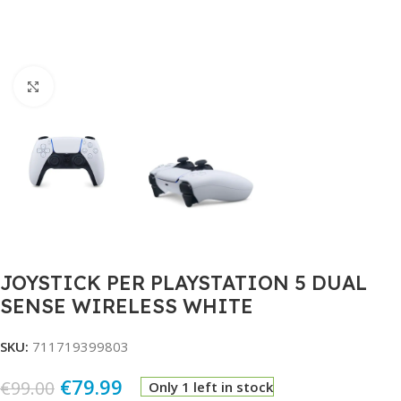
Click to enlarge
JOYSTICK PER PLAYSTATION 5 DUAL
SENSE WIRELESS WHITE
SKU:
711719399803
€
79.99
€
99.00
Only 1 left in stock