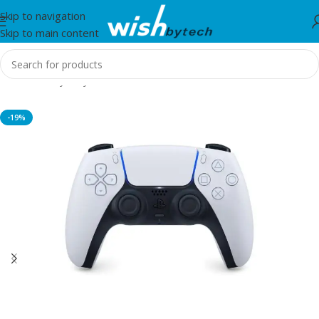
Skip to navigation
Skip to main content
Home
/
Sony Playstations
-19%