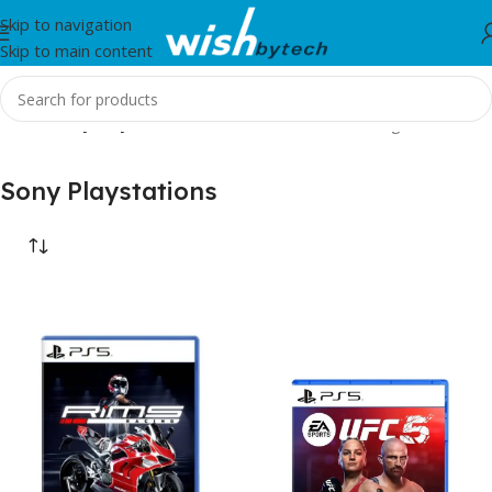
Skip to navigation
Skip to main content
Home
/
Sony Playstations
Showing all 4 results
Sony Playstations