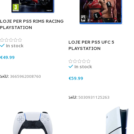
LOJE PER PS5 RIMS RACING
PLAYSTATION
LOJE PER PS5 UFC 5
In stock
PLAYSTATION
€
49.99
Add To Cart
In stock
SKU:
3665962008760
€
59.99
Add To Cart
SKU:
5030931125263