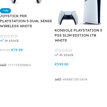
-19%
JOYSTICK PER
PLAYSTATION 5 DUAL SENSE
WIRELESS WHITE
KONSOLE PLAYSTATION 5
PS5 SLIM EDITION 1TB
WHITE
In stock
€
79.99
€
99.00
In stock
Add To Cart
€
599.00
SKU:
711719399803
Add To Cart
SKU:
4948872415934