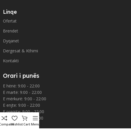
Linqe
Ofertat
Brendet
Dyqanet
Dergesat & Kthimi
Kontakti
Orari i punës
E hënë: 9:00 - 22:00
E martë: 9:00 - 22:00
E mërkurë: 9:00 - 22:00
E enjte: 9:00 - 22:00
E premte: 9:00 - 22:00
E shtunë: 9:00 - 22:00
E diel: 9:00 - 22:00
Compare
Wishlist
Cart
Menu