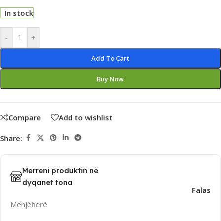
In stock
Alternative:
-
+
Add To Cart
Buy Now
Compare
Add to wishlist
Share:
Merreni produktin në
dyqanet tona
Falas
Menjëherë