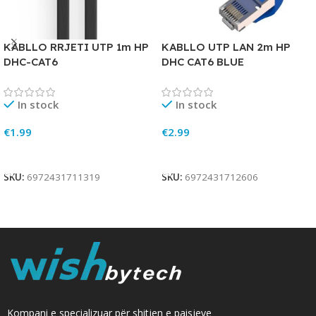
KABLLO RRJETI UTP 1m HP
KABLLO UTP LAN 2m HP
DHC-CAT6
DHC CAT6 BLUE
In stock
In stock
€
1.99
€
2.99
Add To Cart
Add To Cart
SKU:
6972431711319
SKU:
6972431712606
Kompani e specializuar për shitjen e paisjeve