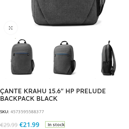
Click to enlarge
ÇANTE KRAHU 15.6″ HP PRELUDE
BACKPACK BLACK
SKU:
4573595588377
€
21.99
€
29.99
In stock