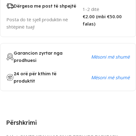
Dërgesa me post të shpejtë
1-2 ditë
€2.00 (mbi €50.00
Posta do të sjell produktin në
falas)
shtëpinë tuaj!
Garancion zyrtar nga
Mësoni më shumë
prodhuesi
24 orë për kthim të
Mësoni më shumë
produktit
Përshkrimi