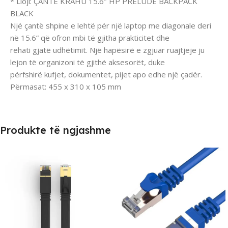
* Lloji: ÇANTE KRAHU 15.6″ HP PRELUDE BACKPACK
BLACK
Një çantë shpine e lehtë për një laptop me diagonale deri
në 15.6” që ofron mbi të gjitha prakticitet dhe
rehati gjatë udhëtimit. Një hapësirë ​​e zgjuar ruajtjeje ju
lejon të organizoni të gjithë aksesorët, duke
përfshirë kufjet, dokumentet, pijet apo edhe një çadër.
Përmasat: 455 x 310 x 105 mm
Produkte të ngjashme