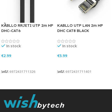
KABLLO RRJETI UTP 2m HP
KABLLO UTP LAN 2m HP
DHC-CAT6
DHC CAT8 BLACK
In stock
In stock
€
2.99
€
5.99
Add To Cart
Add To Cart
SKU:
6972431711326
SKU:
6972431711401