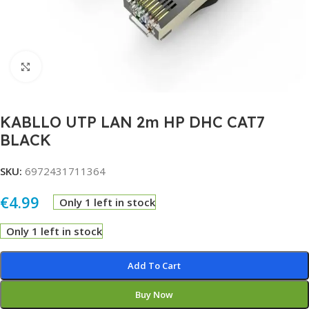
Click to enlarge
KABLLO UTP LAN 2m HP DHC CAT7
BLACK
SKU:
6972431711364
€
4.99
Only 1 left in stock
Only 1 left in stock
Alternative:
Add To Cart
Buy Now