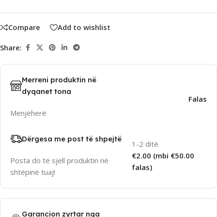
Compare
Add to wishlist
Share:
Merreni produktin në
dyqanet tona
Falas
Menjëherë
Dërgesa me post të shpejtë
1-2 ditë
€2.00 (mbi €50.00
Posta do të sjell produktin në
falas)
shtëpinë tuaj!
Garancion zyrtar nga