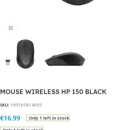
Click to enlarge
MOUSE WIRELESS HP 150 BLACK
SKU:
195161814655
€
16.99
Only 1 left in stock