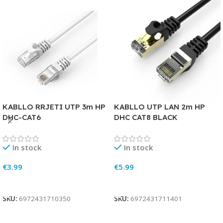
KABLLO RRJETI UTP 3m HP
KABLLO UTP LAN 2m HP
DHC-CAT6
DHC CAT8 BLACK
In stock
In stock
€
3.99
€
5.99
Add To Cart
Add To Cart
SKU:
6972431710350
SKU:
6972431711401