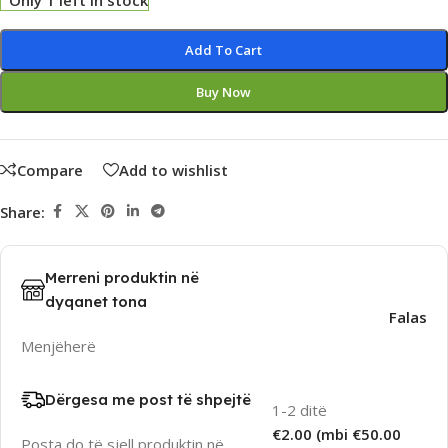
Only 1 left in stock
Alternative:
Add To Cart
Buy Now
Compare
Add to wishlist
Share:
Merreni produktin në
dyqanet tona
Falas
Menjëherë
Dërgesa me post të shpejtë
1-2 ditë
€2.00 (mbi €50.00
Posta do të sjell produktin në