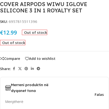
COVER AIRPODS WIWU IGLOVE
SILICONE 3 IN 1 ROYALTY SET
SKU:
6957815511396
€
12.99
Out of stock
Out of stock
Compare
Add to wishlist
Share:
Merreni produktin në
dyqanet tona
Falas
Menjëherë