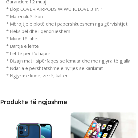
Garancion: 12 muaj
* Lloji: COVER AIRPODS WIWU IGLOVE 3 IN 1
* Materiali: Silikon
* Mbrojtje e plotë dhe i papërshkueshëm nga gërvishtjet
* Fleksibël dhe i qëndrueshëm
* Mund të lahet
* Bartja e lehtë
* Lehtë për t’u hapur
* Dizajn mat i sipërfaqes së lëmuar dhe me ngjyra të gjalla
* Ndarja e përshtatshme e hyrjes së karikimit
* Ngjyra: e kuqe, zezë, kaltër
Produkte të ngjashme