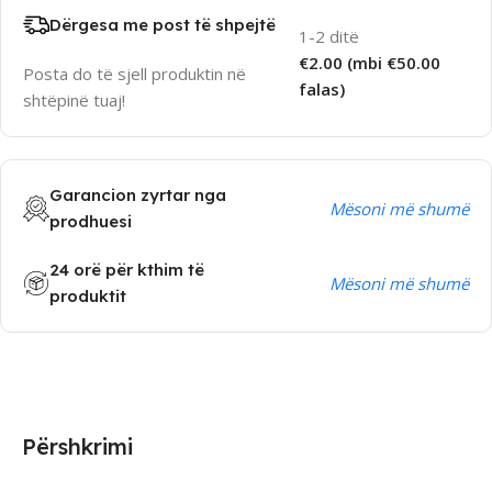
Dërgesa me post të shpejtë
1-2 ditë
€2.00 (mbi €50.00
Posta do të sjell produktin në
falas)
shtëpinë tuaj!
Garancion zyrtar nga
Mësoni më shumë
prodhuesi
24 orë për kthim të
Mësoni më shumë
produktit
Përshkrimi