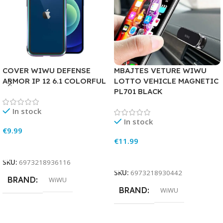
COVER WIWU DEFENSE
MBAJTES VETURE WIWU
ARMOR IP 12 6.1 COLORFUL
LOTTO VEHICLE MAGNETIC
PL701 BLACK
In stock
In stock
€
9.99
€
11.99
Add To Cart
Add To Cart
SKU:
6973218936116
SKU:
6973218930442
BRAND
WiWU
BRAND
WiWU