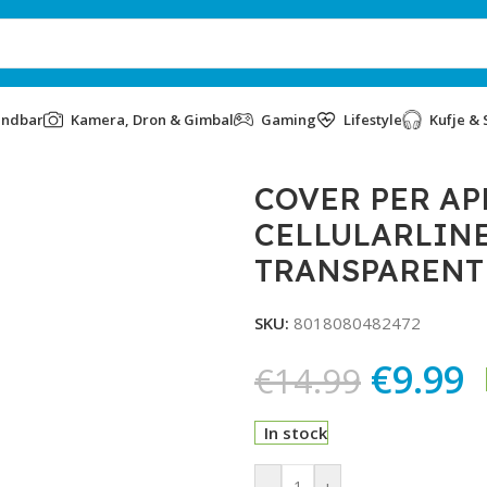
undbar
Kamera, Dron & Gimbal
Gaming
Lifestyle
Kufje & 
16 PRO MAX CELLULARLINE FINE FINECIPH16PRMT TRANSPAREN
COVER PER AP
CELLULARLINE
TRANSPARENT
SKU:
8018080482472
€
9.99
€
14.99
In stock
Alternative:
-
+