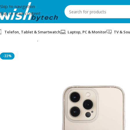
Skip to navigation
Skip to main content
Telefon, Tablet & Smartwatch
Laptop, PC & Monitor
TV & So
Home
/
Aksesorë për mobil dhe IT
/
COVER PER APPLE IPHONE 
-33%