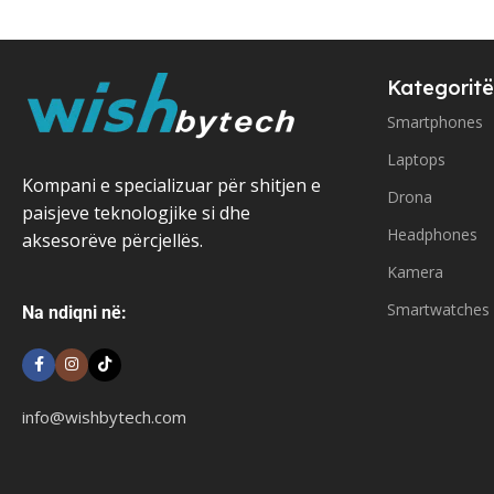
Kategoritë
Smartphones
Laptops
Kompani e specializuar për shitjen e
Drona
paisjeve teknologjike si dhe
Headphones
aksesorëve përcjellës.
Kamera
Smartwatches
Na ndiqni në:
info@wishbytech.com