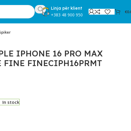
Linja për klient
€
0.
+383 48 900 950
Spiker
T
PLE IPHONE 16 PRO MAX
 FINE FINECIPH16PRMT
In stock