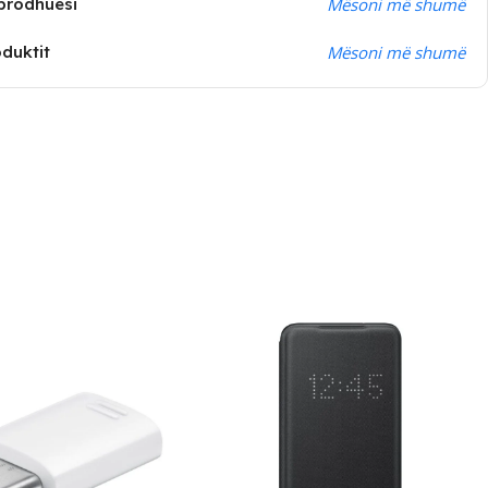
prodhuesi
Mësoni më shumë
oduktit
Mësoni më shumë