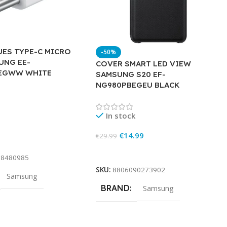
ES TYPE-C MICRO
-50%
UNG EE-
COVER SMART LED VIEW
EGWW WHITE
SAMSUNG S20 EF-
NG980PBEGEU BLACK
In stock
€
14.99
€
29.99
rt
Add To Cart
88480985
SKU:
8806090273902
Samsung
BRAND
Samsung