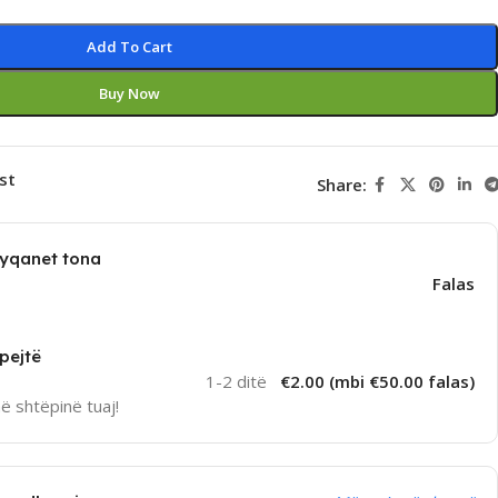
Add To Cart
Buy Now
st
Share:
dyqanet tona
Falas
pejtë
1-2 ditë
€2.00 (mbi €50.00 falas)
në shtëpinë tuaj!