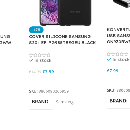
KONVERTU
-47%
USB SAMS
SUNG
COVER SILICONE SAMSUNG
GN930BW
EGWW
S20+ EF-PG985TBEGEU BLACK
In stock
In stock
€
7.99
€
7.99
€
14.99
Add To Ca
Add To Cart
SKU:
88060
SKU:
8806090266959
BRAND
BRAND
Samsung