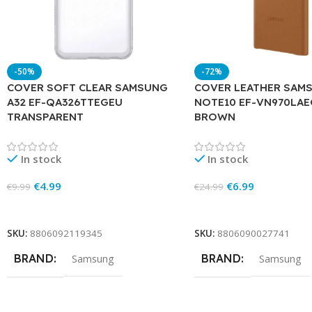
-50%
-72%
COVER SOFT CLEAR SAMSUNG
COVER LEATHER SAM
A32 EF-QA326TTEGEU
NOTE10 EF-VN970LA
TRANSPARENT
BROWN
In stock
In stock
€
4.99
€
6.99
€
9.99
€
24.99
Add To Cart
Add To Cart
SKU:
8806092119345
SKU:
8806090027741
BRAND
BRAND
Samsung
Samsung