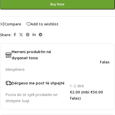
Buy Now
Compare
Add to wishlist
Share:
Merreni produktin në
dyqanet tona
Falas
Menjëherë
Dërgesa me post të shpejtë
1-2 ditë
€2.00 (mbi €50.00
Posta do të sjell produktin në
falas)
shtëpinë tuaj!