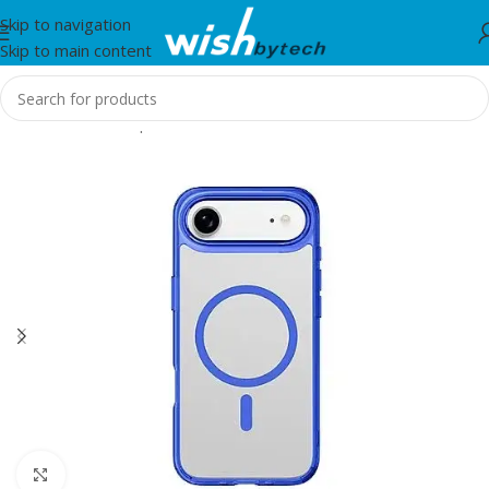
Skip to navigation
Skip to main content
Home
/
Aksesorë për mobil dhe IT
Click to enlarge