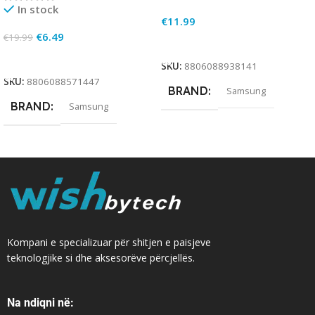
In stock
€
11.99
€
6.49
€
19.99
Add To Cart
Add To Cart
SKU:
8806088938141
SKU:
8806088571447
BRAND
Samsung
BRAND
Samsung
Kompani e specializuar për shitjen e paisjeve
teknologjike si dhe aksesorëve përcjellës.
Na ndiqni në: