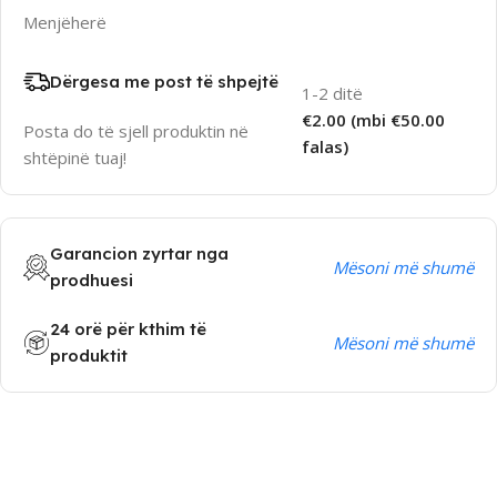
Menjëherë
Dërgesa me post të shpejtë
1-2 ditë
€2.00 (mbi €50.00
Posta do të sjell produktin në
falas)
shtëpinë tuaj!
Garancion zyrtar nga
Mësoni më shumë
prodhuesi
24 orë për kthim të
Mësoni më shumë
produktit