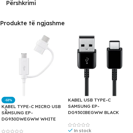
Përshkrimi
Produkte të ngjashme
KABEL USB TYPE-C
-68%
SAMSUNG EP-
KABEL TYPE-C MICRO USB
DG930IBEGWW BLACK
SAMSUNG EP-
DG930DWEGWW WHITE
In stock