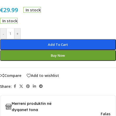
€
29.99
In stock
In stock
Alternative:
-
+
Add To Cart
Buy Now
Compare
Add to wishlist
Share:
Merreni produktin në
dyqanet tona
Falas