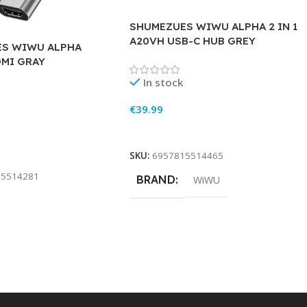
SHUMEZUES WIWU ALPHA 2 IN 1
A20VH USB-C HUB GREY
S WIWU ALPHA
DMI GRAY
In stock
€
39.99
Add To Cart
rt
SKU:
6957815514465
15514281
BRAND
WiWU