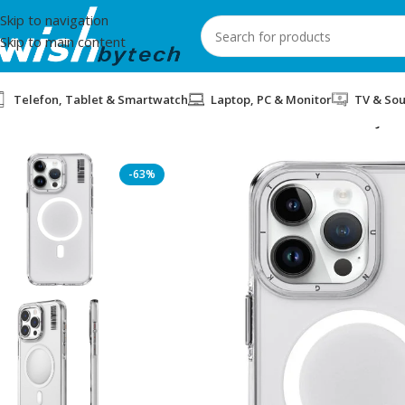
Skip to navigation
Skip to main content
Telefon, Tablet & Smartwatch
Laptop, PC & Monitor
TV & So
Home
/
WiWu
/
COVER PER IPHONE 15 PRO MAX YOUNGKIT JD
-63%