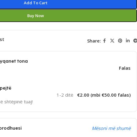
Add To Cart
Buy Now
st
Share:
dyqanet tona
Falas
pejtë
1-2 ditë
€2.00 (mbi €50.00 falas)
në shtëpinë tuaj!
prodhuesi
Mësoni më shumë