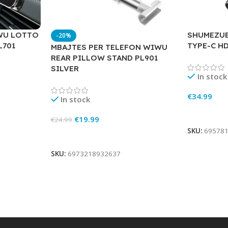
WU LOTTO
SHUMEZUE
-20%
L701
TYPE-C H
MBAJTES PER TELEFON WIWU
REAR PILLOW STAND PL901
SILVER
In stock
€
34.99
In stock
Add To Ca
€
19.99
€
24.99
SKU:
69578
Add To Cart
SKU:
6973218932637