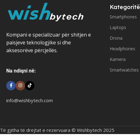
Kategoritë
Smartphones
Laptops
Kompani e specializuar për shitjen e
Drona
paisjeve teknologjike si dhe
Headphones
aksesorëve përcjellës.
Kamera
Smartwatches
Na ndiqni në:
info@wishbytech.com
Të gjitha të drejtat e rezervuara © Wishbytech 2025