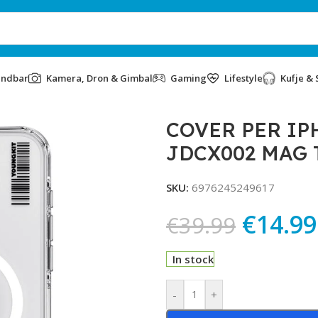
undbar
Kamera, Dron & Gimbal
Gaming
Lifestyle
Kufje & 
CX002 MAG TRANSPARENT
COVER PER IP
JDCX002 MAG
SKU:
6976245249617
€
14.99
€
39.99
In stock
Alternative:
-
+