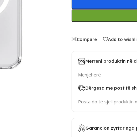
Compare
Add to wishli
Merreni produktin në 
Menjëherë
Dërgesa me post të sh
Posta do të sjell produktin 
Garancion zyrtar nga 