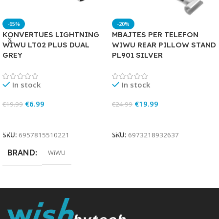
-65%
-20%
KONVERTUES LIGHTNING
MBAJTES PER TELEFON
WIWU LT02 PLUS DUAL
WIWU REAR PILLOW STAND
GREY
PL901 SILVER
In stock
In stock
€
6.99
€
19.99
€
19.99
€
24.99
Add To Cart
Add To Cart
SKU:
6957815510221
SKU:
6973218932637
BRAND
WiWU