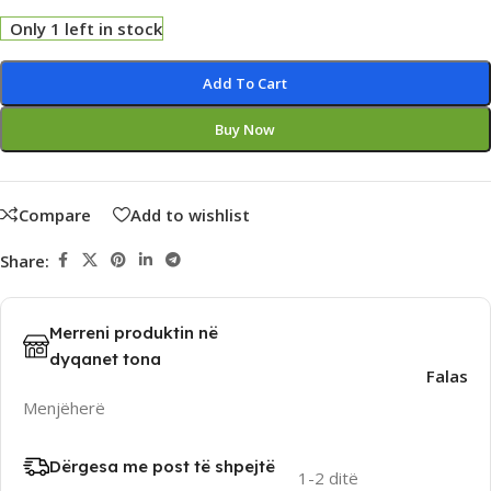
Only 1 left in stock
Alternative:
Add To Cart
Buy Now
Compare
Add to wishlist
Share:
Merreni produktin në
dyqanet tona
Falas
Menjëherë
Dërgesa me post të shpejtë
1-2 ditë