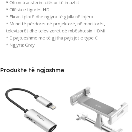
* Ofron transferim cilësor të imazhit
* Cilësia e figurës HD
* Ekran i plotë dhe ngjyra të gjalla në lojëra
* Mund të përdoret në projektorë, në monitorët,
televizorët dhe televizorët që mbështesin HDMI
* E pajtueshme me të gjitha pajisjet e type C
* Ngjyra: Gray
Produkte të ngjashme