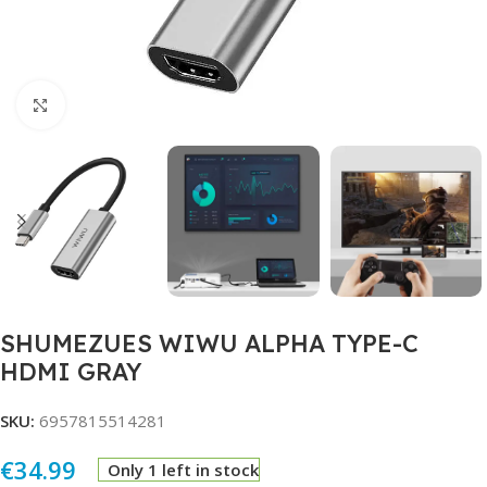
Click to enlarge
SHUMEZUES WIWU ALPHA TYPE-C
HDMI GRAY
SKU:
6957815514281
€
34.99
Only 1 left in stock