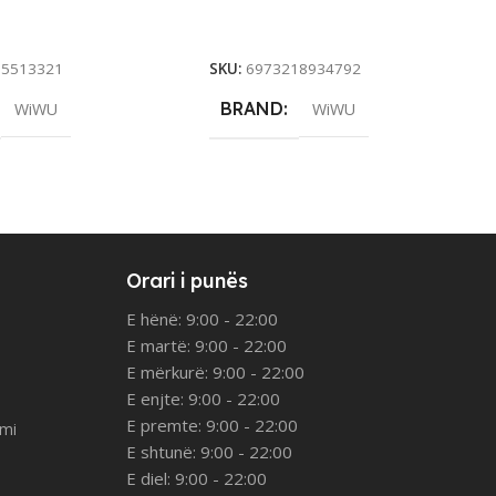
rt
Add To Cart
15513321
SKU:
6973218934792
BRAND
WiWU
WiWU
Orari i punës
E hënë: 9:00 - 22:00
E martë: 9:00 - 22:00
E mërkurë: 9:00 - 22:00
E enjte: 9:00 - 22:00
E premte: 9:00 - 22:00
imi
E shtunë: 9:00 - 22:00
E diel: 9:00 - 22:00