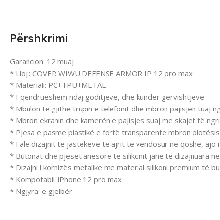
Përshkrimi
Garancion: 12 muaj
* Lloji: COVER WIWU DEFENSE ARMOR IP 12 pro max
* Materiali: PC+TPU+METAL
* I qëndrueshëm ndaj goditjeve, dhe kundër gërvishtjeve
* Mbulon të gjithë trupin e telefonit dhe mbron pajisjen tuaj 
* Mbron ekranin dhe kamerën e pajisjes suaj me skajet të ngrit
* Pjesa e pasme plastikë e fortë transparente mbron plotësis
* Falë dizajnit të jastëkëve të ajrit të vendosur në qoshe, ajo
* Butonat dhe pjesët anësore të silikonit janë të dizajnuara n
* Dizajni i kornizës metalike me material silikoni premium të
* Kompotabil: iPhone 12 pro max
* Ngjyra: e gjelbër