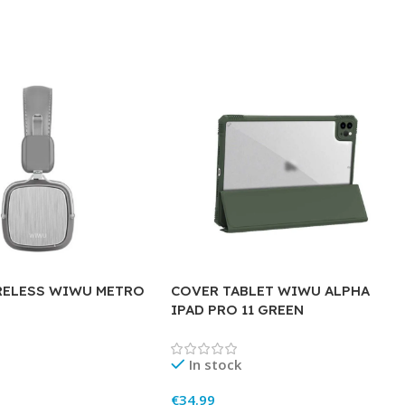
RELESS WIWU METRO
COVER TABLET WIWU ALPHA
IPAD PRO 11 GREEN
In stock
€
34.99