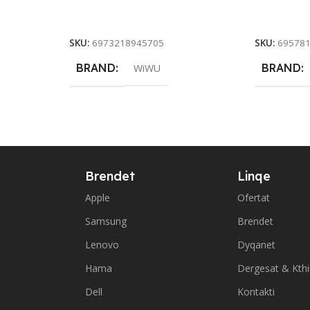
Add To Cart
Add To Ca
SKU:
6973218945705
SKU:
69578
BRAND
BRAND
WiWU
Brendet
Linqe
Apple
Ofertat
Samsung
Brendet
Lenovo
Dyqanet
Hama
Dergesat & Kth
Dell
Kontakti