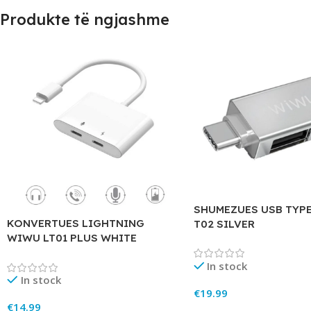
Produkte të ngjashme
SHUMEZUES USB TYP
KONVERTUES LIGHTNING
T02 SILVER
WIWU LT01 PLUS WHITE
In stock
In stock
€
19.99
€
14.99