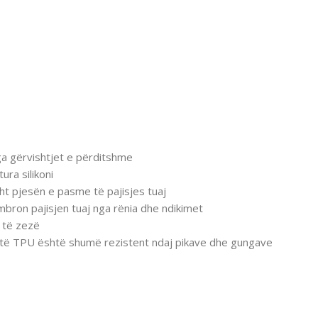
nga gërvishtjet e përditshme
ura silikoni
ht pjesën e pasme të pajisjes tuaj
 mbron pajisjen tuaj nga rënia dhe ndikimet
ë të zezë
 butë TPU është shumë rezistent ndaj pikave dhe gungave