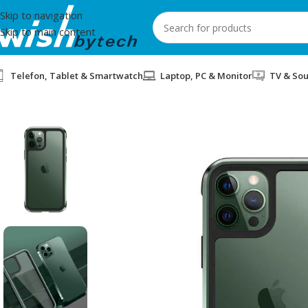
Skip to navigation
Skip to main content
Telefon, Tablet & Smartwatch
Laptop, PC & Monitor
TV & So
Home
/
WiWu
/
COVER WIWU DEFENSE ARMOR IP 12 6.7 GEEN