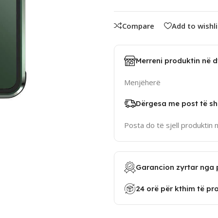
Compare
Add to wishli
Merreni produktin në 
Menjëherë
Dërgesa me post të sh
Posta do të sjell produktin 
Garancion zyrtar nga 
24 orë për kthim të pr