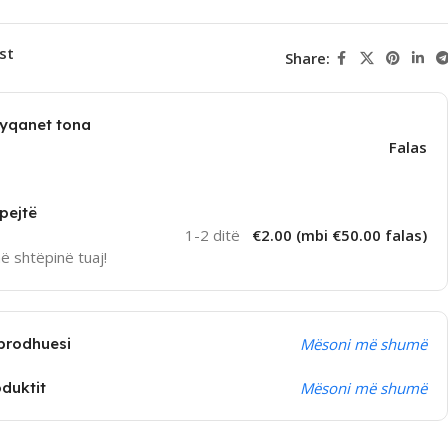
st
Share:
dyqanet tona
Falas
pejtë
1-2 ditë
€2.00 (mbi €50.00 falas)
në shtëpinë tuaj!
prodhuesi
Mësoni më shumë
oduktit
Mësoni më shumë