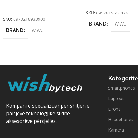
Add To Cart
Add To Cart
SKU:
6957815516476
SKU:
6973218933900
BRAND
WiWU
BRAND
WiWU
Kategoritë
Smartphones
Laptops
Kompani e specializuar për shitjen e
Drona
paisjeve teknologjike si dhe
Headphones
aksesorëve përcjellës.
Kamera