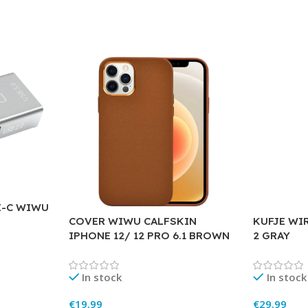
E-C WIWU
COVER WIWU CALFSKIN
KUFJE WI
IPHONE 12/ 12 PRO 6.1 BROWN
2 GRAY
In stock
In stock
€
19.99
€
29.99