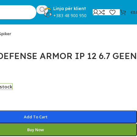
Linja për klient
€
0.
+383 48 900 950
Spiker
EFENSE ARMOR IP 12 6.7 GEEN
 stock
Add To Cart
Buy Now