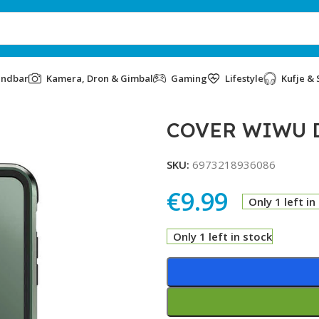
undbar
Kamera, Dron & Gimbal
Gaming
Lifestyle
Kufje & 
COVER WIWU D
SKU:
6973218936086
€
9.99
Only 1 left in
Only 1 left in stock
Alternative: