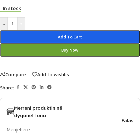
In stock
Alternative:
-
+
Add To Cart
Buy Now
Compare
Add to wishlist
Share:
Merreni produktin në
dyqanet tona
Falas
Menjëherë