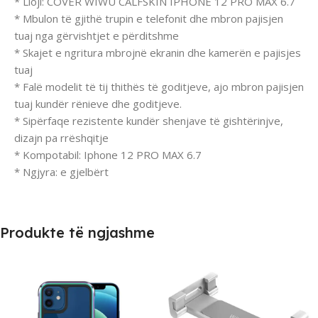
* Lloji: COVER WIWU CALFSKIN IPHONE 12 PRO MAX 6.7
* Mbulon të gjithë trupin e telefonit dhe mbron pajisjen
tuaj nga gërvishtjet e përditshme
* Skajet e ngritura mbrojnë ekranin dhe kamerën e pajisjes
tuaj
* Falë modelit të tij thithës të goditjeve, ajo mbron pajisjen
tuaj kundër rënieve dhe goditjeve.
* Sipërfaqe rezistente kundër shenjave të gishtërinjve,
dizajn pa rrëshqitje
* Kompotabil: Iphone 12 PRO MAX 6.7
* Ngjyra: e gjelbërt
Produkte të ngjashme