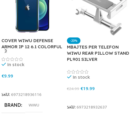
COVER WIWU DEFENSE
-20%
ARMOR IP 12 6.1 COLORFUL
MBAJTES PER TELEFON
WIWU REAR PILLOW STAND
PL901 SILVER
In stock
€
9.99
In stock
Add To Cart
€
19.99
€
24.99
SKU:
6973218936116
Add To Cart
BRAND
WiWU
SKU:
6973218932637