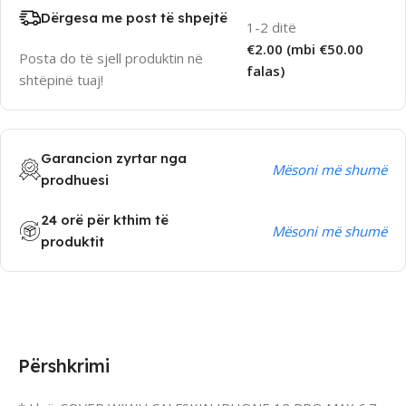
Dërgesa me post të shpejtë
1-2 ditë
€2.00 (mbi €50.00
Posta do të sjell produktin në
falas)
shtëpinë tuaj!
Garancion zyrtar nga
Mësoni më shumë
prodhuesi
24 orë për kthim të
Mësoni më shumë
produktit
Përshkrimi